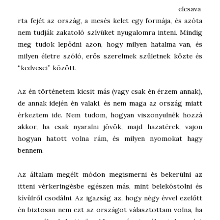
elcsava
rta fejét az ország, a mesés kelet egy formája, és azóta
nem tudják zakatoló szívüket nyugalomra inteni. Mindig
meg tudok lepődni azon, hogy milyen hatalma van, és
milyen életre szóló, erős szerelmek születnek közte és
“kedvesei” között.
Az én történetem kicsit más (vagy csak én érzem annak),
de annak idején én valaki, és nem maga az ország miatt
érkeztem ide. Nem tudom, hogyan viszonyulnék hozzá
akkor, ha csak nyaralni jövök, majd hazatérek, vajon
hogyan hatott volna rám, és milyen nyomokat hagy
bennem.
Az általam megélt módon megismerni és bekerülni az
itteni vérkeringésbe egészen más, mint belekóstolni és
kívülről csodálni. Az igazság az, hogy négy évvel ezelőtt
én biztosan nem ezt az országot választottam volna, ha