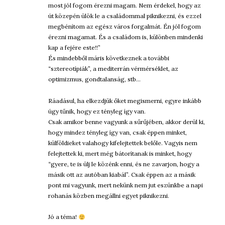
most jól fogom érezni magam. Nem érdekel, hogy az
út közepén ülök le a családommal piknikezni, és ezzel
megbénítom az egész város forgalmát. Én jól fogom
érezni magamat. És a családom is, különben mindenki
kap a fejére este!!”
És mindebből máris következnek a további
“sztereotípiák”, a mediterrán vérmérséklet, az
optimizmus, gondtalanság, stb…
Ráadásul, ha elkezdjük őket megismerni, egyre inkább
úgy tűnik, hogy ez tényleg így van.
Csak amikor benne vagyunk a sűrűjében, akkor derül ki,
hogy mindez tényleg így van, csak éppen minket,
külföldieket valahogy kifelejtettek belőle. Vagyis nem
felejtettek ki, mert még bátorítanak is minket, hogy
“gyere, te is ülj le közénk enni, és ne zavarjon, hogy a
másik ott az autóban kiabál”. Csak éppen az a másik
pont mi vagyunk, mert nekünk nem jut eszünkbe a napi
rohanás közben megállni egyet piknikezni.
Jó a téma!