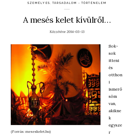
SZEMÉLYES
,
TÁRSADALOM - TÖRTÉNELEM
A mesés kelet kívülről…
Közzétéve
2014-03-13
Sok-
sok
itteni
és
otthon
i
ismerő
söm
van,
akikne
k
egysze
(Forrás: meseskelet.hu)
r