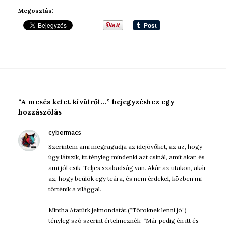
Megosztás:
“A mesés kelet kívülről…” bejegyzéshez egy
hozzászólás
szerint:
cybermacs
Szerintem ami megragadja az idejövőket, az az, hogy
úgy látszik, itt tényleg mindenki azt csinál, amit akar, és
ami jól esik. Teljes szabadság van. Akár az utakon, akár
az, hogy beülök egy teára, és nem érdekel, közben mi
történik a világgal.
Mintha Atatürk jelmondatát (“Töröknek lenni jó”)
tényleg szó szerint értelmeznék: “Már pedig én itt és