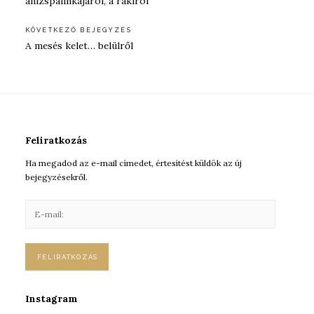
ánizspálinkájáról, a rakıról
KÖVETKEZŐ BEJEGYZÉS
A mesés kelet… belülről
Feliratkozás
Ha megadod az e-mail címedet, értesítést küldök az új
bejegyzésekről.
E
-
m
a
i
l
:
Instagram