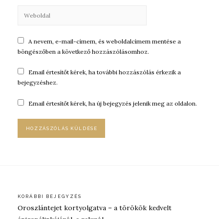
A nevem, e-mail-címem, és weboldalcímem mentése a
böngészőben a következő hozzászólásomhoz.
Email értesítőt kérek, ha további hozzászólás érkezik a
bejegyzéshez.
Email értesítőt kérek, ha új bejegyzés jelenik meg az oldalon.
Bejegyzés
KORÁBBI BEJEGYZÉS
Oroszlántejet kortyolgatva – a törökök kedvelt
navigáció