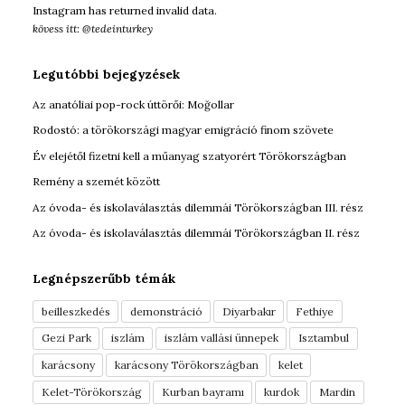
Instagram has returned invalid data.
kövess itt: @tedeinturkey
Legutóbbi bejegyzések
Az anatóliai pop-rock úttörői: Moğollar
Rodostó: a törökországi magyar emigráció finom szövete
Év elejétől fizetni kell a műanyag szatyorért Törökországban
Remény a szemét között
Az óvoda- és iskolaválasztás dilemmái Törökországban III. rész
Az óvoda- és iskolaválasztás dilemmái Törökországban II. rész
Legnépszerűbb témák
beilleszkedés
demonstráció
Diyarbakır
Fethiye
Gezi Park
iszlám
iszlám vallási ünnepek
Isztambul
karácsony
karácsony Törökországban
kelet
Kelet-Törökország
Kurban bayramı
kurdok
Mardin