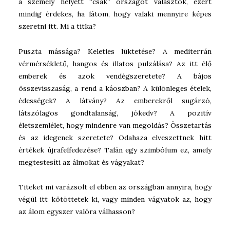
a személy helyett “csak” országot választok, ezért
mindig érdekes, ha látom, hogy valaki mennyire képes
szeretni itt. Mi a titka?
Puszta mássága? Keleties lüktetése? A mediterrán
vérmérsékletű, hangos és illatos pulzálása? Az itt élő
emberek és azok vendégszeretete? A bájos
összevisszaság, a rend a káoszban? A különleges ételek,
édességek? A látvány? Az emberekről sugárzó,
látszólagos gondtalanság, jókedv? A pozitív
életszemlélet, hogy mindenre van megoldás? Összetartás
és az idegenek szeretete? Odahaza elveszettnek hitt
értékek újrafelfedezése? Talán egy szimbólum ez, amely
megtestesíti az álmokat és vágyakat?
Titeket mi varázsolt el ebben az országban annyira, hogy
végül itt kötöttetek ki, vagy minden vágyatok az, hogy
az álom egyszer valóra válhasson?