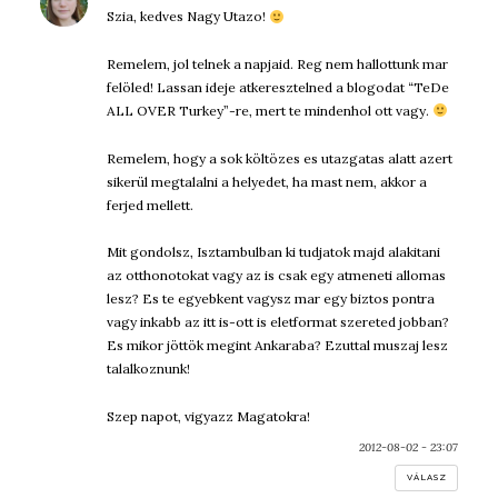
Szia, kedves Nagy Utazo!
Remelem, jol telnek a napjaid. Reg nem hallottunk mar
felöled! Lassan ideje atkeresztelned a blogodat “TeDe
ALL OVER Turkey”-re, mert te mindenhol ott vagy.
Remelem, hogy a sok költözes es utazgatas alatt azert
sikerül megtalalni a helyedet, ha mast nem, akkor a
ferjed mellett.
Mit gondolsz, Isztambulban ki tudjatok majd alakitani
az otthonotokat vagy az is csak egy atmeneti allomas
lesz? Es te egyebkent vagysz mar egy biztos pontra
vagy inkabb az itt is-ott is eletformat szereted jobban?
Es mikor jöttök megint Ankaraba? Ezuttal muszaj lesz
talalkoznunk!
Szep napot, vigyazz Magatokra!
2012-08-02 - 23:07
VÁLASZ