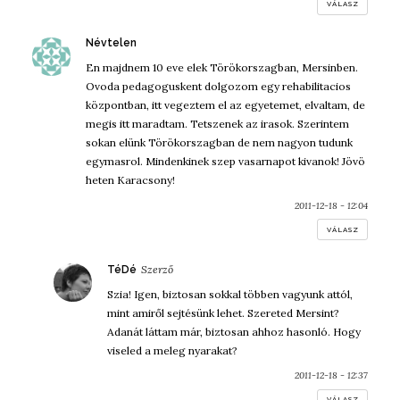
VÁLASZ
szerint:
Névtelen
En majdnem 10 eve elek Törökorszagban, Mersinben.
Ovoda pedagoguskent dolgozom egy rehabilitacios
központban, itt vegeztem el az egyetemet, elvaltam, de
megis itt maradtam. Tetszenek az irasok. Szerintem
sokan elünk Törökorszagban de nem nagyon tudunk
egymasrol. Mindenkinek szep vasarnapot kivanok! Jövö
heten Karacsony!
2011-12-18 - 12:04
VÁLASZ
szerint:
TéDé
Szia! Igen, biztosan sokkal többen vagyunk attól,
mint amiről sejtésünk lehet. Szereted Mersint?
Adanát láttam már, biztosan ahhoz hasonló. Hogy
viseled a meleg nyarakat?
2011-12-18 - 12:37
VÁLASZ