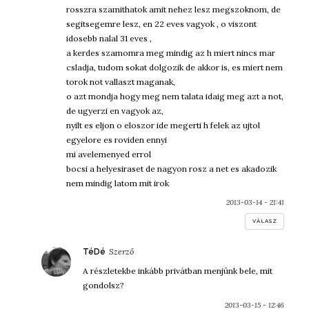
rosszra szamithatok amit nehez lesz megszoknom, de
segitsegemre lesz, en 22 eves vagyok , o viszont
idosebb nalal 31 eves ,
a kerdes szamomra meg mindig az h miert nincs mar
csladja, tudom sokat dolgozik de akkor is, es miert nem
torok not vallaszt maganak,
o azt mondja hogy meg nem talata idaig meg azt a not,
de ugyerzi en vagyok az,
nyilt es eljon o eloszor ide megerti h felek az ujtol
egyelore es roviden ennyi
mi avelemenyed errol
bocsi a helyesiraset de nagyon rosz a net es akadozik
nem mindig latom mit irok
2013-03-14 - 21:41
VÁLASZ
szerint:
TéDé
A részletekbe inkább privátban menjünk bele, mit
gondolsz?
2013-03-15 - 12:46