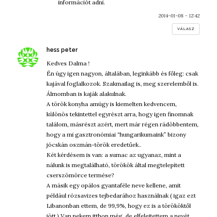
információt adni.
2014-01-08 - 12:42
VÁLASZ
szerint:
hess peter
Kedves Dalma !
Én úgy igen nagyon, általában, leginkább és főleg: csak
kajával foglalkozok. Szakmailag is, meg szerelemből is.
Álmomban is kaják alakulnak.
A török konyha amúgy is kiemelten kedvencem,
különös tekintettel egyrészt arra, hogy igen finomnak
találom, másrészt azért, mert már régen rádöbbentem,
hogy a mi gasztronómiai “hungarikumaink” bizony
jócskán oszmán-török eredetűek..
Két kérdésem is van: a sumac az ugyanaz, mint a
nálunk is megtalálható, törökök által megtelepített
cserszömörce termése?
A másik egy opálos gyantaféle neve kellene, amit
például rózsavizes tejbedarához használnak ( igaz ezt
Libanonban ettem, de 99,9%, hogy ez is a törököktől
jött.) Van nekem itthon még, de elfelejtettem a nevét.