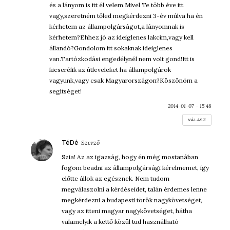
és a lányom is itt él velem.Mivel Te több éve itt
vagy,szeretném tőled megkérdezni 3-év múlva ha én
kérhetem az állampolgárságot,a lányomnak is
kérhetem?Ehhez jó az ideiglenes lakcím,vagy kell
állandó?Gondolom itt sokaknak ideiglenes
van.Tartózkodási engedélynél nem volt gond!Itt is
kicserélik az útleveleket ha állampolgárok
vagyunk,vagy csak Magyarországon?Köszönöm a
segítséget!
2014-01-07 - 15:48
VÁLASZ
szerint:
TéDé
Szia! Az az igazság, hogy én még mostanában
fogom beadni az állampolgársági kérelmemet, így
előtte állok az egésznek. Nem tudom
megválaszolni a kérdéseidet, talán érdemes lenne
megkérdezni a budapesti török nagykövetséget,
vagy az itteni magyar nagykövetséget, hátha
valamelyik a kettő közül tud használható