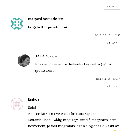
VÁLASZ
szerint:
matyasi bernadette
hogy kell itt privatot irni
2013-03-15 - 13:37
VÁLASZ
szerint:
TéDé
Írj az emil címemre, tedeinturkey (kukac) gmail
(pont) com!
2013-03-15 - 18:38
VÁLASZ
szerint:
Enikoa
Szia!
En mar közel 6 eve elek Törökorszagban,
Isztambulban. Eddig meg egy kint elö magyarral sem
beszeltem, jo volt megtalalni ezt a blogot es olvasni az