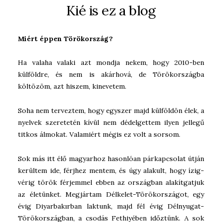
Kié is ez a blog
Miért éppen Törökország?
Ha valaha valaki azt mondja nekem, hogy 2010-ben
külföldre, és nem is akárhová, de Törökországba
költözöm, azt hiszem, kinevetem.
Soha nem terveztem, hogy egyszer majd külföldön élek, a
nyelvek szeretetén kívül nem dédelgettem ilyen jellegű
titkos álmokat. Valamiért mégis ez volt a sorsom.
Sok más itt élő magyarhoz hasonlóan párkapcsolat útján
kerültem ide, férjhez mentem, és úgy alakult, hogy ízig-
vérig török férjemmel ebben az országban alakítgatjuk
az életünket. Megjártam Délkelet-Törökországot, egy
évig Diyarbakırban laktunk, majd fél évig Délnyugat-
Törökországban, a csodás Fethiyében időztünk. A sok