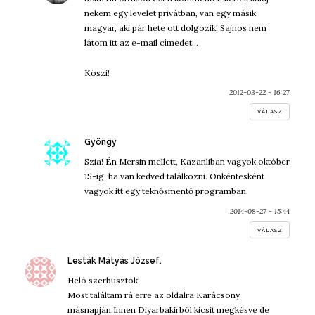
nekem egy levelet privátban, van egy másik
magyar, aki pár hete ott dolgozik! Sajnos nem
látom itt az e-mail címedet…
Köszi!
2012-03-22 - 16:27
VÁLASZ
szerint:
Gyöngy
Szia! Én Mersin mellett, Kazanliban vagyok október
15-ig, ha van kedved találkozni. Önkéntesként
vagyok itt egy teknősmentő programban.
2014-08-27 - 15:44
VÁLASZ
szerint:
Lesták Mátyás József.
Heló szerbusztok!
Most találtam rá erre az oldalra Karácsony
másnapján.Innen Diyarbakirból kicsit megkésve de