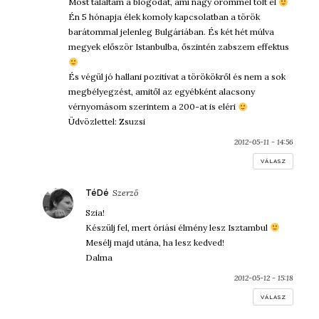
Most találtam a blogodat, ami nagy örömmel tölt el
Én 5 hónapja élek komoly kapcsolatban a török
barátommal jelenleg Bulgáriában. És két hét múlva
megyek először Istanbulba, őszintén zabszem effektus
És végül jó hallani pozitívat a törökökről és nem a sok
megbélyegzést, amitől az egyébként alacsony
vérnyomásom szerintem a 200-at is eléri
Üdvözlettel: Zsuzsi
2012-05-11 - 14:56
VÁLASZ
szerint:
TéDé
Szia!
Készülj fel, mert óriási élmény lesz Isztambul
Mesélj majd utána, ha lesz kedved!
Dalma
2012-05-12 - 15:18
VÁLASZ