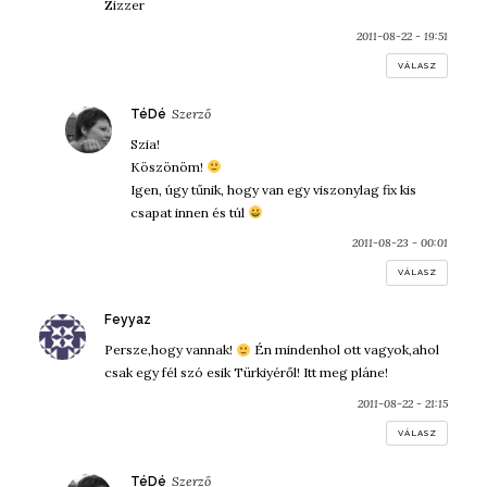
Zizzer
2011-08-22 - 19:51
VÁLASZ
szerint:
TéDé
Szia!
Köszönöm!
Igen, úgy tűnik, hogy van egy viszonylag fix kis
csapat innen és túl
2011-08-23 - 00:01
VÁLASZ
szerint:
Feyyaz
Persze,hogy vannak!
Én mindenhol ott vagyok,ahol
csak egy fél szó esik Türkiyéről! Itt meg pláne!
2011-08-22 - 21:15
VÁLASZ
szerint:
TéDé