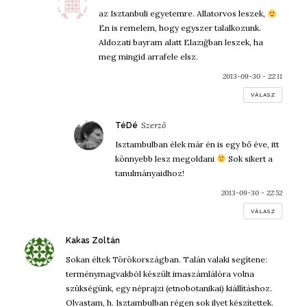
az Isztanbuli egyetemre. Allatorvos leszek,
En is remelem, hogy egyszer talalkozunk.
Aldozati bayram alatt Elazığban leszek, ha
meg mingid arrafele elsz.
2013-09-30 - 22:11
VÁLASZ
szerint:
TéDé
Isztambulban élek már én is egy bő éve, itt
könnyebb lesz megoldani
Sok sikert a
tanulmányaidhoz!
2013-09-30 - 22:52
VÁLASZ
szerint:
Kakas Zoltán
Sokan éltek Törökországban. Talán valaki segítene:
terménymagvakból készült imaszámlálóra volna
szükségünk, egy néprajzi (etnobotanikai) kiállításhoz.
Olvastam, h. Isztambulban régen sok ilyet készítettek.