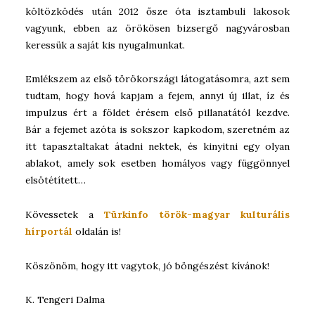
költözködés után 2012 ősze óta isztambuli lakosok
vagyunk, ebben az örökösen bizsergő nagyvárosban
keressük a saját kis nyugalmunkat.
Emlékszem az első törökországi látogatásomra, azt sem
tudtam, hogy hová kapjam a fejem, annyi új illat, íz és
impulzus ért a földet érésem első pillanatától kezdve.
Bár a fejemet azóta is sokszor kapkodom, szeretném az
itt tapasztaltakat átadni nektek, és kinyitni egy olyan
ablakot, amely sok esetben homályos vagy függönnyel
elsötétített…
Kövessetek a
Türkinfo török-magyar kulturális
hírportál
oldalán is!
Köszönöm, hogy itt vagytok, jó böngészést kívánok!
K. Tengeri Dalma