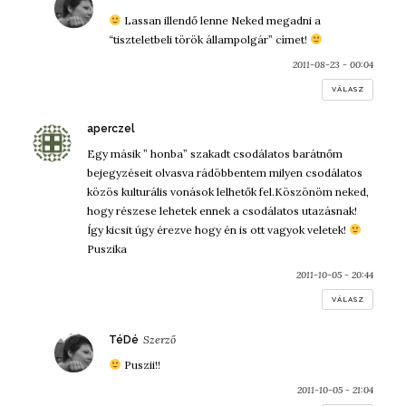
Lassan illendő lenne Neked megadni a
“tiszteletbeli török állampolgár” címet!
2011-08-23 - 00:04
VÁLASZ
szerint:
aperczel
Egy másik ” honba” szakadt csodálatos barátnőm
bejegyzéseit olvasva rádöbbentem milyen csodálatos
közös kulturális vonások lelhetők fel.Köszönöm neked,
hogy részese lehetek ennek a csodálatos utazásnak!
Így kicsit úgy érezve hogy én is ott vagyok veletek!
Puszika
2011-10-05 - 20:44
VÁLASZ
szerint:
TéDé
Puszii!!
2011-10-05 - 21:04