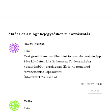
“Kié is ez a blog” bejegyzéshez 71 hozzászólás
szerint:
Havasi Zsuzsa
Szia!
Csak gondoltam cserélhetnénk tapasztalatokat, én épp
1 éve költöztem ki a férjhemzez Törökországba
Veszprémből, Tekirdagban élünk. Ha gondolod
felvehetnénk a kapcsolatot.
Üdvözlettel: Zsuzsa&Ali
2011-03-07 - 19:44
VÁLASZ
szerint:
Csilla
Szia!