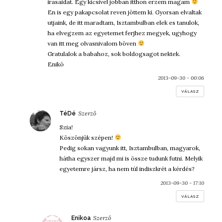
irasaidat. Egy kicsivel jobban itthon erzem magam
En is egy pakapcsolat reven jöttem ki. Gyorsan elvaltak
utjaink, de itt maradtam, Isztambulban elek es tanulok,
ha elvegzem az egyetemet ferjhez megyek, ugyhogy
van itt meg olvasnivalom böven
Gratulalok a babahoz, sok boldogsagot nektek.
Enikö
2013-09-30 - 00:06
VÁLASZ
szerint:
TéDé
Szia!
Köszönjük szépen!
Pedig sokan vagyunk itt, Isztambulban, magyarok,
hátha egyszer majd mi is össze tudunk futni. Melyik
egyetemre jársz, ha nem túl indiszkrét a kérdés?
2013-09-30 - 17:10
VÁLASZ
szerint:
Enikoa