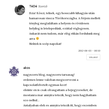
szerint:
TéDé
Szia! Köszi, telnek, egy hosszabb kihagyás után
hamarosan vissza Törökországba. A férjem mellett
tényleg megtaláltam a helyem és rövidesen
helyileg is letelepedünk, ezúttal véglegesen.
Ankarát nem tudom, már elég ritkán fordulunk meg
arra
Nektek is szép napokat!
2012-08-03 - 00:10
VÁLASZ
szerint:
akos
nagyszeru blog, nagyszeru tarsasag!
erdemes lenne valoban megszervezni a
kapcsolatfelvetelt egymas kozt!
eleinte en is csak olvasgattam a bejegyzeseket, de
mostanra mar annyira tetszik, hogy nem hagyhattam
szo nelkul…
Antalyaban elek es annyira tetszik itt, hogy eszemben