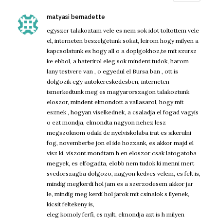
szerint:
matyasi bernadette
egyszer talakoztam vele es nem sok idot toltottem vele
el, interneten beszelgetunk sokat, leirom hogy milyen a
kapcsolatunk es hogy all o a doplgokhoz,te mit szursz
ke ebbol, a haterirol eleg sok mindent tudok, harom
lany testvere van , o egyedul el Bursa ban , ott is
dolgozik egy autokereskedesben, interneten
ismerkedtunk meg es magyarorszagon talakoztunk
eloszor, mindent elmondott a vallasarol, hogy mit
esznek , hogyan viselkednek, a csaladja el fogad vagyis
o ezt mondja, elmondta nagyon nehez lesz
megszoknom odaki de nyelviskolaba irat es sikerulni
fog, novemberbe jon el ide hozzank, es akkor majd el
visz ki, viszont mondtam h en eloszor csak latogatoba
megyek, es elfogadta, elobb nem tudok ki menni mert
svedorszagba dolgozo, nagyon kedves velem, es felt is,
mindig megkerdi hol jam es a szerzodesem akkor jar
le, mindig meg kerdi hol jarok mit csinalok s ilyenek,
kicsit feltekeny is,
eleg komoly ferfi, es nyilt, elmondja azt is h milyen