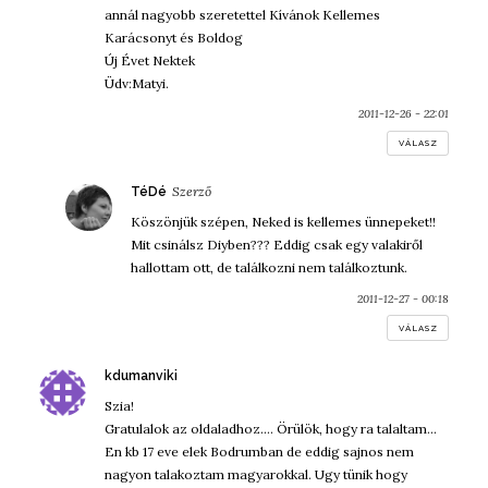
annál nagyobb szeretettel Kívánok Kellemes
Karácsonyt és Boldog
Új Évet Nektek
Üdv:Matyi.
2011-12-26 - 22:01
VÁLASZ
szerint:
TéDé
Köszönjük szépen, Neked is kellemes ünnepeket!!
Mit csinálsz Diyben??? Eddig csak egy valakiről
hallottam ott, de találkozni nem találkoztunk.
2011-12-27 - 00:18
VÁLASZ
szerint:
kdumanviki
Szia!
Gratulalok az oldaladhoz…. Örülök, hogy ra talaltam…
En kb 17 eve elek Bodrumban de eddig sajnos nem
nagyon talakoztam magyarokkal. Ugy tünik hogy