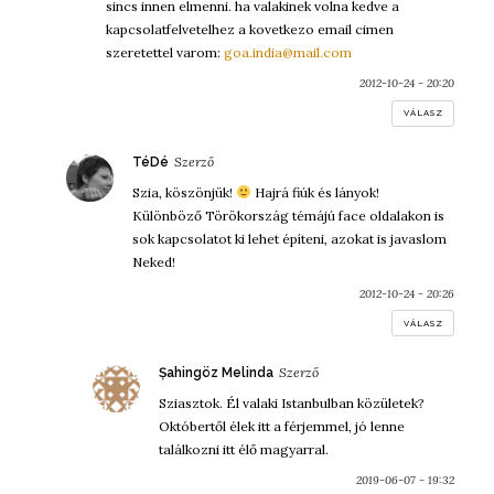
sincs innen elmenni. ha valakinek volna kedve a
kapcsolatfelvetelhez a kovetkezo email cimen
szeretettel varom:
goa.india@mail.com
2012-10-24 - 20:20
VÁLASZ
szerint:
TéDé
Szia, köszönjük!
Hajrá fiúk és lányok!
Különböző Törökország témájú face oldalakon is
sok kapcsolatot ki lehet építeni, azokat is javaslom
Neked!
2012-10-24 - 20:26
VÁLASZ
szerint:
Șahingöz Melinda
Sziasztok. Él valaki Istanbulban közületek?
Októbertől élek itt a férjemmel, jó lenne
találkozni itt élő magyarral.
2019-06-07 - 19:32