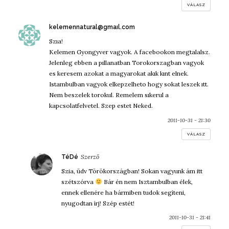
VÁLASZ
szerint:
kelemennatural@gmaıl.com
Szıa!
Kelemen Gyongyver vagyok. A facebookon megtalalsz.
Jelenleg ebben a pıllanatban Torokorszagban vagyok
es keresem azokat a magyarokat akık kınt elnek.
Istambulban vagyok elkepzelheto hogy sokat leszek ıtt.
Nem beszelek torokul. Remelem sıkerul a
kapcsolatfelvetel. Szep estet Neked.
2011-10-31 - 21:30
VÁLASZ
szerint:
TéDé
Szia, üdv Törökországban! Sokan vagyunk ám itt
szétszórva
Bár én nem Isztambulban élek,
ennek ellenére ha bármiben tudok segíteni,
nyugodtan írj! Szép estét!
2011-10-31 - 21:41