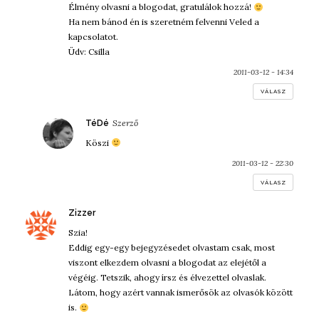
Élmény olvasni a blogodat, gratulálok hozzá!
Ha nem bánod én is szeretném felvenni Veled a
kapcsolatot.
Üdv: Csilla
2011-03-12 - 14:34
VÁLASZ
szerint:
TéDé
Köszi
2011-03-12 - 22:30
VÁLASZ
szerint:
Zizzer
Szia!
Eddig egy-egy bejegyzésedet olvastam csak, most
viszont elkezdem olvasni a blogodat az elejétől a
végéig. Tetszik, ahogy írsz és élvezettel olvaslak.
Látom, hogy azért vannak ismerősök az olvasók között
is.