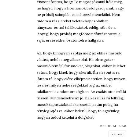
Viszont fontos, hogy Te magad józanul ítéld meg,
ne hagyd, hogy a hormonok befolyásoljanak, vagy
ne próbálj szimplán csak hozzá menekülni. Nem
tudom a részleteket veletek kapcsolatban,
hányszor és hol találkoztatok eddig, stb., de a
lényeg, hogy próbálj megfontolt döntést hozni a
saját érzéseidre, ösztönödre hallgatva.
Az, hogy ki hogyan szokja meg az ehhez hasonló
váltást, nehéz megválaszolni. Ha olvasgatsz
hasonló témájú fórumokat, blogokat, akkor le lehet
szűrni, hogy kinek hogy sikerült. Én viszont arra
jöttem rá, hogy előre elképzelhetetlen, hogy milyen
lesz és milyen nehézségekkel fog az ember
találkozni az adott országban. Az csakis ott derül ki
frissen. Mindenesetre az jó, ha készülsz rá lelkileg,
mások tapasztalatain keresztül, aztán pedig ha
tényleg kijössz, akkor kiderül, hogy te egyénileg
hogyan tudod kezelni a dolgokat.
2013-03-14 - 10:41
VÁLASZ