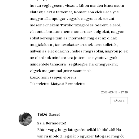
hozza veglegesen , viszont itthon minden ismerosom
elutasitja ezt a tervemet, Romaniaba elek Erdelybe
magyar allampolgar vagyok, nagyon sok roszat
meselnek nekem Torokorszagrol es odakinti elerol,
viszont a baratom nem mond rossz dolgokat, nagyon
sokat keresgeltem az interneten mig ezt az oldalt
megtalaltam , tanacsokat szeretnek kerni tolletek ,
milyen az elet odakinn , nehez megszokni, nagyon jo ez
az oldal sok mindenre ra jottem, es nyitott vagyok
mindenfele tanacsra , segitsegre, ha kimegyek mit
vigyek magammal ,mire szamitsak ,
koszonom szepen elore is
Tisztelettel:Matyasi Bernadette
2013-03-13 - 17:19
VÁLASZ
szerint:
TéDé
Szia Bernadette!
Bátor vagy, hogy látogatás nélkül kiköltözöl! Ha
van rá módod, legalább egyszer látogasd meg őt