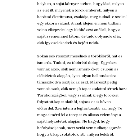
helyben, a saját környezetében, hogy lásd, milyen
az élet itt, milyenek a török emberek, milyen a
barátod életritmusa, családja, meg tudnál-e szokni
egy ekkora váltást. Annak idején én nem tudtam
volna elképzelni egy kiköltözést anélkül, hogy a
saját szememmel látom, de tudok olyanokról is,
akik így cselekedtek és bejött nekik.
Sokan sok rosszat mesélnek a törökökről, hát ez
ismerős. Tudod, ez többrétű dolog. Egyrészt
vannak azok, akik nem ismerik őket, csupán az
előítéleteik alapján, ilyen-olyan hallomásokra
támaszkodva osztják az észt. Másrészt pedig
vannak azok, akik nem jó tapasztalattal térnek haza
Törökországból, vagy szállnak ki egy törökkel
folytatott kapcsolatból, sajnos ez is bőven
előfordul. Szerintem a legfontosabb az, hogy Te
magad mérd fel a terepet és alkoss véleményt a
saját helyzetetek alapján. Ne hagyd, hogy
befolyásoljanak, mert senki sem tudhatja igazán,
hogy a ti kapcsolatotok, stb. milyen belülről.