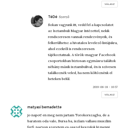
VÁLASZ
szerint:
TéDé
Sokan vagyunk itt, vedd fel a kapcsolatot
az Isztambuli Magyar Intézettel, nekik
rendszeresen vannak rendezvényeik, és
felkerülhetsz a hivatalos levelező listájukra,
ahol ezekről is rendszeresen
tájékoztatnak. A török-magyar Facebook
csoportokban biztosan egymásra találtok
néhány másik isztambulival, én is szívesen
találkoznék veled, ha nem költöznénk el
heteken belül.
2019-06-18 - 10:57
VÁLASZ
szerint:
matyasi bernadette
jo napot! en meg nem jartam Torokorszagba, de a
baratom oda valo, Bursa ba, iszlam vallasu muszlim
ferfi, nagyon szeretem es osszel keszulok ki menni