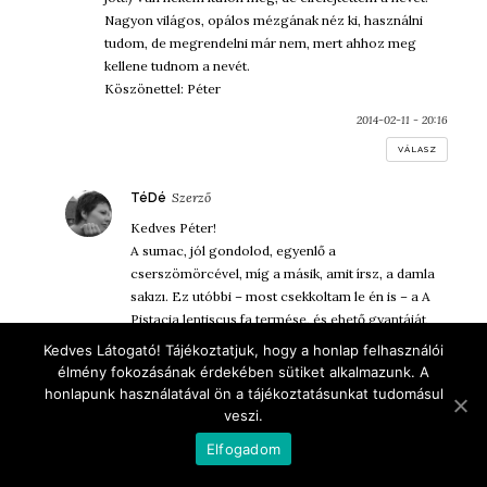
Nagyon világos, opálos mézgának néz ki, használni
tudom, de megrendelni már nem, mert ahhoz meg
kellene tudnom a nevét.
Köszönettel: Péter
2014-02-11 - 20:16
VÁLASZ
szerint:
TéDé
Kedves Péter!
A sumac, jól gondolod, egyenlő a
cserszömörcével, míg a másik, amit írsz, a damla
sakızı. Ez utóbbi – most csekkoltam le én is – a A
Pistacia lentiscus fa termése, és ehető gyantáját
magyarul masztikának nevezik.
Kedves Látogató! Tájékoztatjuk, hogy a honlap felhasználói
élmény fokozásának érdekében sütiket alkalmazunk. A
További jó munkát!
honlapunk használatával ön a tájékoztatásunkat tudomásul
Üdv: Dalma
veszi.
2014-02-12 - 13:54
Elfogadom
VÁLASZ