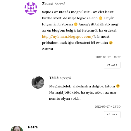
szerint:
Zsuzsi
Sajnos az utazás meghiúsult… az élet kicsit
közbe szólt, de majd legközelebb
a nyár
folyamán biztosan
Amúgy itt található meg
az én blogom bulgáriai életemről, ha érdekel:
http://nyiznam.blogspot.com/
bár most
próbálom csak újra éleszteni fél év után
Zsuzsi
2012-05-27 - 16:27
VÁLASZ
szerint:
TéDé
Megnéztelek, alakulnak a dolgok, látom
Na majd jöttök ide, ha nyár, akkor az már
nem is olyan soká…
2012-05-27 - 23:30
VÁLASZ
szerint:
Petra