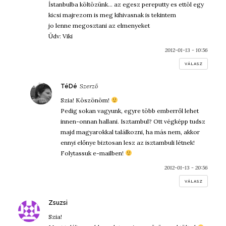
İstanbulba költözünk… az egesz pereputty es ettöl egy
kicsi majrezom is meg kihivasnak is tekintem
jo lenne megosztani az elmenyeket
Üdv: Viki
2012-01-13 - 10:56
VÁLASZ
szerint:
TéDé
Szia! Köszönöm!
Pedig sokan vagyunk, egyre több emberről lehet
innen-onnan hallani. Isztambul? Ott végképp tudsz
majd magyarokkal találkozni, ha más nem, akkor
ennyi előnye biztosan lesz az isztambuli létnek!
Folytassuk e-mailben!
2012-01-13 - 20:56
VÁLASZ
szerint:
Zsuzsi
Szia!