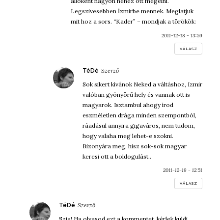
allokent nagyon nehez ott megelni.
Legszivesebben İzmirbe mennek. Meglatjuk
mit hoz a sors. “Kader” – mondjak a törökök:
2011-12-18 - 13:59
VÁLASZ
szerint:
TéDé
Sok sikert kívánok Neked a váltáshoz, Izmir
valóban gyönyörű hely és vannak ott is
magyarok. Isztambul ahogy írod
eszméletlen drága minden szempontból,
ráadásul annyira gigaváros, nem tudom,
hogy valaha meg lehet-e szokni.
Bizonyára meg, hisz sok-sok magyar
keresi ott a boldogulást..
2011-12-19 - 12:51
VÁLASZ
szerint:
TéDé
Szia! Ha olvasod ezt a kommentet, kérlek küldj