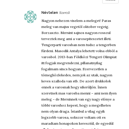
szerint:
Névtelen
Nagyon nehezen viselem a meleget! Paras
meleg van majus vegetöl oktober vegeig.
Borzaszto. Mersint sajnos nagyon rosszul
terveztek meg ami a varosepiteszetet illeti.
Tengerparti varosban nem tudsz a tengerben
fürdeni. Masodik Antalya lehetett volna ebböl a
varosbol. 2013-ban Földközi Tengeri Olimpiat
itt fogjak megrendezni, pillanatnyilag
fogalmam sincs hogyan. Szervezetlen a
tömegközlekedes, nem jok az utak, nagyon
keves szalloda van stb. De azert drukkolok
ennek a varosnak hogy sikerüljön. İnnen
szeretnek mas varosba menni – ami nem ilyen
meleg – de Mersinnek van egy nagy elönye a
többi varoshoz kepest, hogy a megelhetes
nem olyan draga. İstanbul a vilag egyik
legszebb varosa, sokszor voltam ott es
maradtam honapokon keresztül, de egyedül