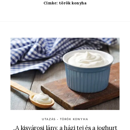
Címke:
török konyha
UTAZÁS - TÖRÖK KONYHA
„A kisvárosi lány, a házi tej és a joghurt