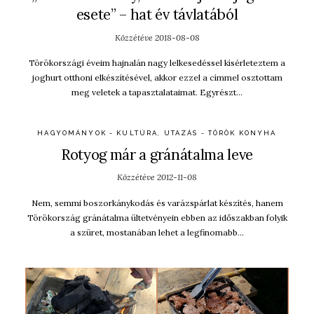
esete” – hat év távlatából
Közzétéve
2018-08-08
Törökországi éveim hajnalán nagy lelkesedéssel kísérleteztem a
joghurt otthoni elkészítésével, akkor ezzel a címmel osztottam
meg veletek a tapasztalataimat. Egyrészt…
HAGYOMÁNYOK - KULTÚRA
,
UTAZÁS - TÖRÖK KONYHA
Rotyog már a gránátalma leve
Közzétéve
2012-11-08
Nem, semmi boszorkánykodás és varázspárlat készítés, hanem
Törökország gránátalma ültetvényein ebben az időszakban folyik
a szüret, mostanában lehet a legfinomabb…