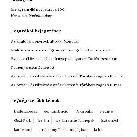
Instagram did not return a 200.
kövess itt: @tedeinturkey
Legutóbbi bejegyzések
Az anatóliai pop-rock úttörői: Moğollar
Rodostó: a törökországi magyar emigráció finom szövete
Év elejétől fizetni kell a műanyag szatyorért Törökországban
Remény a szemét között
Az óvoda- és iskolaválasztás dilemmái Törökországban III. rész
Az óvoda- és iskolaválasztás dilemmái Törökországban II. rész
Legnépszerűbb témák
beilleszkedés
demonstráció
Diyarbakır
Fethiye
Gezi Park
iszlám
iszlám vallási ünnepek
Isztambul
karácsony
karácsony Törökországban
kelet