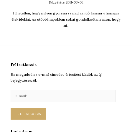
Közzétéve
2011-03-04
Hihetetlen, hogy milyen gyorsan szalad az idő, lassan 4 hónapja
élek idekint. Az utóbbi napokban sokat gondolkodtam azon, hogy
mi…
Feliratkozás
Ha megadod az e-mail címedet, értesítést küldök az új
bejegyzésekről.
E
-
m
a
i
l
:
Instagram