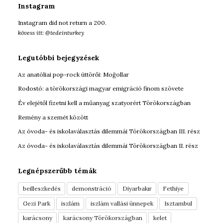
:
Instagram
Instagram did not return a 200.
kövess itt: @tedeinturkey
Legutóbbi bejegyzések
Az anatóliai pop-rock úttörői: Moğollar
Rodostó: a törökországi magyar emigráció finom szövete
Év elejétől fizetni kell a műanyag szatyorért Törökországban
Remény a szemét között
Az óvoda- és iskolaválasztás dilemmái Törökországban III. rész
Az óvoda- és iskolaválasztás dilemmái Törökországban II. rész
Legnépszerűbb témák
beilleszkedés
demonstráció
Diyarbakır
Fethiye
Gezi Park
iszlám
iszlám vallási ünnepek
Isztambul
karácsony
karácsony Törökországban
kelet