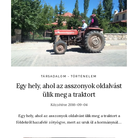
TÁRSADALOM - TÖRTÉNELEM
Egy hely, ahol az asszonyok oldalvást
ülik meg a traktort
Közzétéve
2016-09-04
Egy hely, ahol az asszonyok oldalvást ülik meg a traktort a
földekről hazafelé zötyögve, mert az uruk ül a kormánynál….