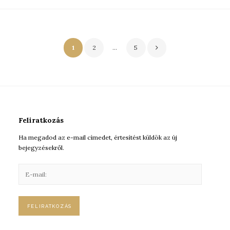
Bejegyzés
1
2
…
5
navigáció
Feliratkozás
Ha megadod az e-mail címedet, értesítést küldök az új
bejegyzésekről.
E
-
m
a
i
l