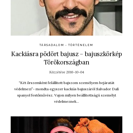
TÁRSADALOM - TÖRTÉNELEM
Kackiásra pödört bajusz – bajuszkörkép
Törökországban
Közzétéve
2016-10-04
“Két őrszemként felállított bajszom személyem bejáratát
védelmezi”- mondta egyszer kackiás bajuszáról Salvador Dalí
spanyol festőművész. Vajon milyen beállítottságú személyt
védelmeznek…