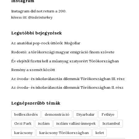
Instagram
Instagram did not return a 200.
kövess itt: @tedeinturkey
Legutóbbi bejegyzések
Az anatóliai pop-rock úttörői: Moğollar
Rodostó: a törökországi magyar emigráció finom szövete
Év elejétől fizetni kell a műanyag szatyorért Törökországban
Remény a szemét között
Az óvoda- és iskolaválasztás dilemmái Törökországban III. rész
Az óvoda- és iskolaválasztás dilemmái Törökországban II. rész
Legnépszerűbb témák
beilleszkedés
demonstráció
Diyarbakır
Fethiye
Gezi Park
iszlám
iszlám vallási ünnepek
Isztambul
karácsony
karácsony Törökországban
kelet