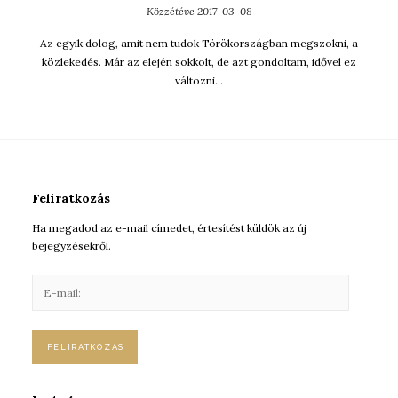
Közzétéve
2017-03-08
Az egyik dolog, amit nem tudok Törökországban megszokni, a
közlekedés. Már az elején sokkolt, de azt gondoltam, idővel ez
változni…
Feliratkozás
Ha megadod az e-mail címedet, értesítést küldök az új
bejegyzésekről.
E
-
m
a
i
l
: