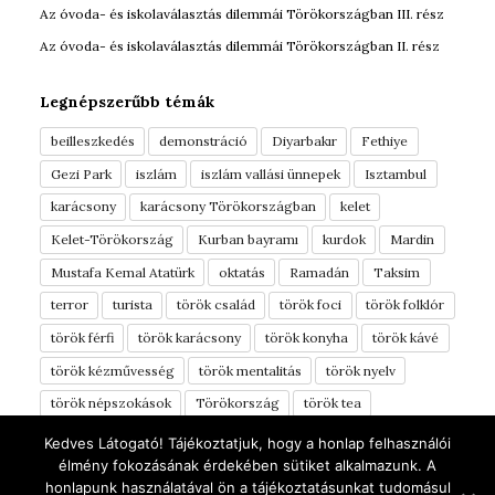
Az óvoda- és iskolaválasztás dilemmái Törökországban III. rész
Az óvoda- és iskolaválasztás dilemmái Törökországban II. rész
Legnépszerűbb témák
beilleszkedés
demonstráció
Diyarbakır
Fethiye
Gezi Park
iszlám
iszlám vallási ünnepek
Isztambul
karácsony
karácsony Törökországban
kelet
Kelet-Törökország
Kurban bayramı
kurdok
Mardin
Mustafa Kemal Atatürk
oktatás
Ramadán
Taksim
terror
turista
török család
török foci
török folklór
török férfi
török karácsony
török konyha
török kávé
török kézművesség
török mentalitás
török nyelv
török népszokások
Törökország
török tea
török vérmérséklet
török ételek
tüntetés
Türkinfo
Kedves Látogató! Tájékoztatjuk, hogy a honlap felhasználói
élmény fokozásának érdekében sütiket alkalmazunk. A
yörük
Áldozati ünnep
élelmiszerek
óvoda
honlapunk használatával ön a tájékoztatásunkat tudomásul