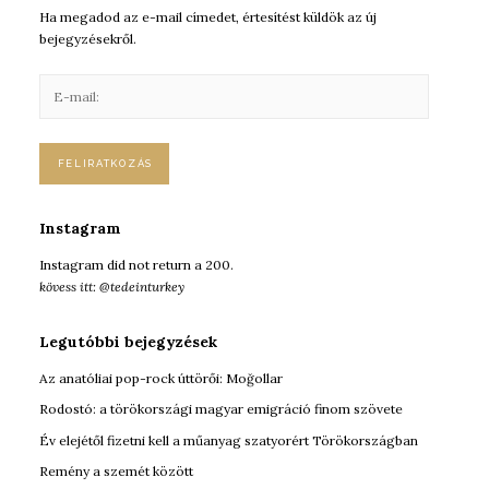
Ha megadod az e-mail címedet, értesítést küldök az új
bejegyzésekről.
E
-
m
a
i
l
:
Instagram
Instagram did not return a 200.
kövess itt: @tedeinturkey
Legutóbbi bejegyzések
Az anatóliai pop-rock úttörői: Moğollar
Rodostó: a törökországi magyar emigráció finom szövete
Év elejétől fizetni kell a műanyag szatyorért Törökországban
Remény a szemét között