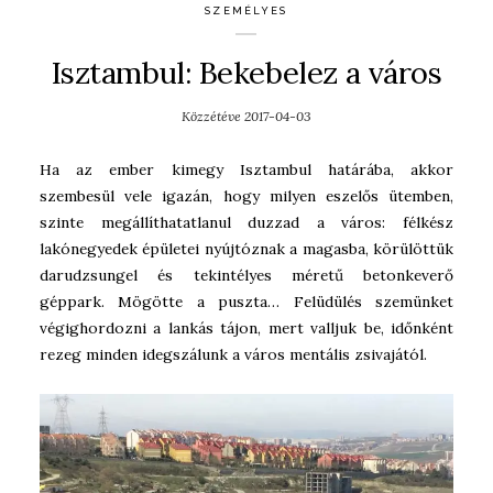
SZEMÉLYES
Isztambul: Bekebelez a város
Közzétéve
2017-04-03
Ha az ember kimegy Isztambul határába, akkor
szembesül vele igazán, hogy milyen eszelős ütemben,
szinte megállíthatatlanul duzzad a város: félkész
lakónegyedek épületei nyújtóznak a magasba, körülöttük
darudzsungel és tekintélyes méretű betonkeverő
géppark. Mögötte a puszta… Felüdülés szemünket
végighordozni a lankás tájon, mert valljuk be, időnként
rezeg minden idegszálunk a város mentális zsivajától.