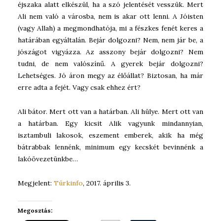
éjszaka alatt elkészül, ha a szó jelentését vesszük. Mert
Ali nem való a városba, nem is akar ott lenni. A Jóisten
(vagy Allah) a megmondhatója, mi a fészkes fenét keres a
határában egyáltalán. Bejár dolgozni? Nem, nem jár be, a
jószágot vigyázza. Az asszony bejár dolgozni? Nem
tudni, de nem valószínű. A gyerek bejár dolgozni?
Lehetséges. Jó áron megy az élőállat? Biztosan, ha már
erre adta a fejét. Vagy csak ehhez ért?
Ali bátor. Mert ott van a határban. Ali hülye. Mert ott van
a határban. Egy kicsit Alik vagyunk mindannyian,
isztambuli lakosok, eszement emberek, akik ha még
bátrabbak lennénk, minimum egy kecskét bevinnénk a
lakóövezetünkbe…
Megjelent:
Türkinfo
, 2017. április 3.
Megosztás: