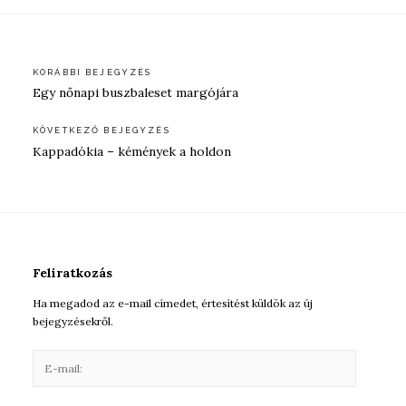
Bejegyzés
KORÁBBI BEJEGYZÉS
Egy nőnapi buszbaleset margójára
navigáció
KÖVETKEZŐ BEJEGYZÉS
Kappadókia – kémények a holdon
Feliratkozás
Ha megadod az e-mail címedet, értesítést küldök az új
bejegyzésekről.
E
-
m