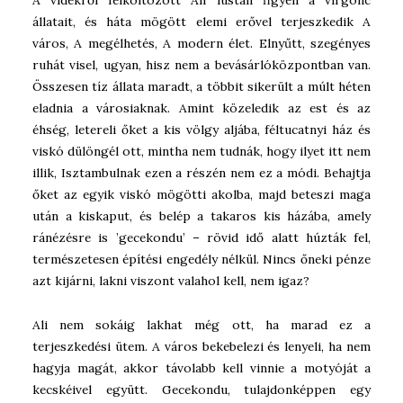
A vidékről felköltözött Ali lustán figyeli a virgonc
állatait, és háta mögött elemi erővel terjeszkedik A
város, A megélhetés, A modern élet. Elnyűtt, szegényes
ruhát visel, ugyan, hisz nem a bevásárlóközpontban van.
Összesen tíz állata maradt, a többit sikerült a múlt héten
eladnia a városiaknak. Amint közeledik az est és az
éhség, letereli őket a kis völgy aljába, féltucatnyi ház és
viskó dülöngél ott, mintha nem tudnák, hogy ilyet itt nem
illik, Isztambulnak ezen a részén nem ez a módi. Behajtja
őket az egyik viskó mögötti akolba, majd beteszi maga
után a kiskaput, és belép a takaros kis házába, amely
ránézésre is ’gecekondu’ – rövid idő alatt húzták fel,
természetesen építési engedély nélkül. Nincs őneki pénze
azt kijárni, lakni viszont valahol kell, nem igaz?
Ali nem sokáig lakhat még ott, ha marad ez a
terjeszkedési ütem. A város bekebelezi és lenyeli, ha nem
hagyja magát, akkor távolabb kell vinnie a motyóját a
kecskéivel együtt. Gecekondu, tulajdonképpen egy