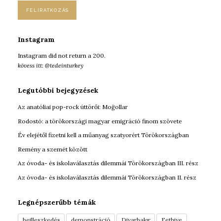
a
i
l
:
Instagram
Instagram did not return a 200.
kövess itt: @tedeinturkey
Legutóbbi bejegyzések
Az anatóliai pop-rock úttörői: Moğollar
Rodostó: a törökországi magyar emigráció finom szövete
Év elejétől fizetni kell a műanyag szatyorért Törökországban
Remény a szemét között
Az óvoda- és iskolaválasztás dilemmái Törökországban III. rész
Az óvoda- és iskolaválasztás dilemmái Törökországban II. rész
Legnépszerűbb témák
beilleszkedés
demonstráció
Diyarbakır
Fethiye