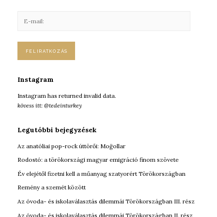
E
-
m
a
i
l
:
Instagram
Instagram has returned invalid data.
kövess itt: @tedeinturkey
Legutóbbi bejegyzések
Az anatóliai pop-rock úttörői: Moğollar
Rodostó: a törökországi magyar emigráció finom szövete
Év elejétől fizetni kell a műanyag szatyorért Törökországban
Remény a szemét között
Az óvoda- és iskolaválasztás dilemmái Törökországban III. rész
Az óvoda- és iskolaválasztás dilemmái Törökországban II. rész