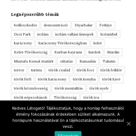
Legnépszerűbb témák
beilleszkedés
demonstráció
Diyarbakır
Fethiye
Gezi Park
iszlám
iszlám vallási ünnepek
Isztambul
karácsony
karácsony Törökországban
kelet
Kelet-Törökország
Kurban bayramı
kurdok
Mardin
Mustafa Kemal Atatürk
oktatás
Ramadán
Taksim
terror
turista
török család
török foci
török folklór
török férfi
török karácsony
török konyha
török kávé
török kézművesség
török mentalitás
török nyelv
török népszokások
Törökország
török tea
török vérmérséklet
török ételek
tüntetés
Türkinfo
Kedves Látogató! Tájékoztatjuk, hogy a honlap felhasználói
élmény fokozásának érdekében sütiket alkalmazunk. A
yörük
Áldozati ünnep
élelmiszerek
óvoda
honlapunk használatával ön a tájékoztatásunkat tudomásul
úti beszámoló
ünnepek
Şanlıurfa
veszi.
Elfogadom