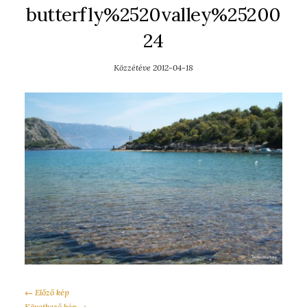
butterfly%2520valley%25200
24
Közzétéve
2012-04-18
← Előző kép
Következő kép →