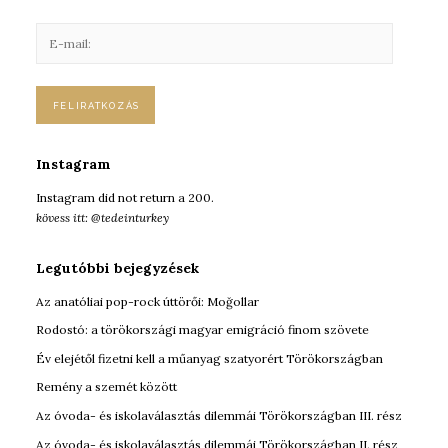
E
-
m
a
i
l
:
Instagram
Instagram did not return a 200.
kövess itt: @tedeinturkey
Legutóbbi bejegyzések
Az anatóliai pop-rock úttörői: Moğollar
Rodostó: a törökországi magyar emigráció finom szövete
Év elejétől fizetni kell a műanyag szatyorért Törökországban
Remény a szemét között
Az óvoda- és iskolaválasztás dilemmái Törökországban III. rész
Az óvoda- és iskolaválasztás dilemmái Törökországban II. rész