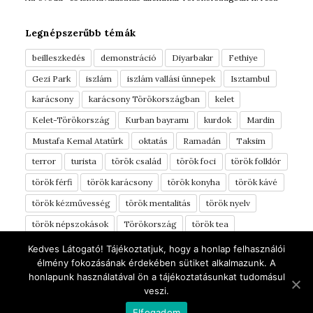
Legnépszerűbb témák
beilleszkedés
demonstráció
Diyarbakır
Fethiye
Gezi Park
iszlám
iszlám vallási ünnepek
Isztambul
karácsony
karácsony Törökországban
kelet
Kelet-Törökország
Kurban bayramı
kurdok
Mardin
Mustafa Kemal Atatürk
oktatás
Ramadán
Taksim
terror
turista
török család
török foci
török folklór
török férfi
török karácsony
török konyha
török kávé
török kézművesség
török mentalitás
török nyelv
török népszokások
Törökország
török tea
török vérmérséklet
török ételek
tüntetés
Türkinfo
Kedves Látogató! Tájékoztatjuk, hogy a honlap felhasználói
élmény fokozásának érdekében sütiket alkalmazunk. A
yörük
Áldozati ünnep
élelmiszerek
óvoda
honlapunk használatával ön a tájékoztatásunkat tudomásul
úti beszámoló
ünnepek
Şanlıurfa
veszi.
Elfogadom