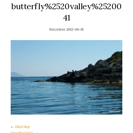
butterfly%2520valley%25200
41
Közzétéve
2012-04-18
← Előző kép
Következő kép →