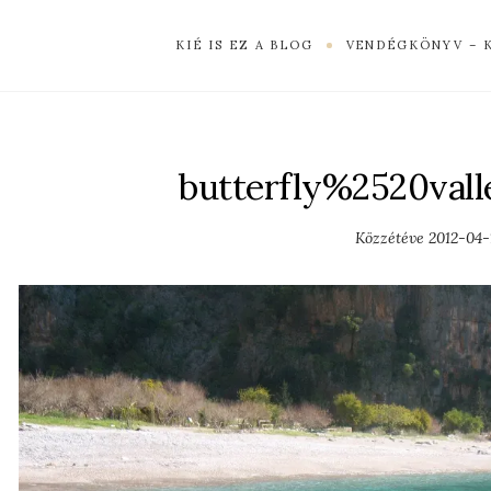
KIÉ IS EZ A BLOG
VENDÉGKÖNYV – 
butterfly%2520val
Közzétéve
2012-04-