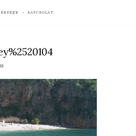
KÉRDEZZ
KAPCSOLAT
ley%2520104
18