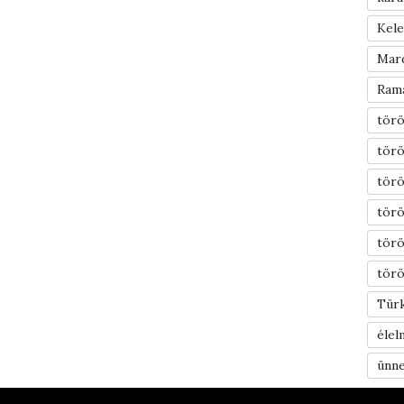
Kel
Mar
Ram
törö
törö
törö
törö
tör
törö
Türk
élel
ünn