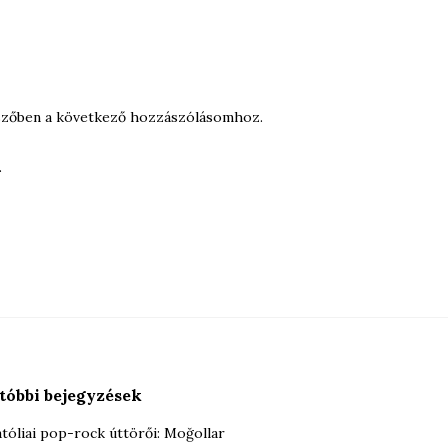
szőben a következő hozzászólásomhoz.
.
tóbbi bejegyzések
tóliai pop-rock úttörői: Moğollar