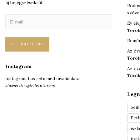
új bejegyzésekről.
Rodos
szöve
E
Év ele
-
Török
m
a
Remén
i
Az óv
l
Török
:
Instagram
Az óv
Török
Instagram has returned invalid data.
kövess itt: @tedeinturkey
Legn
beil
Feth
iszl
kar