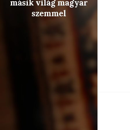
másik világ magyar
szemmel