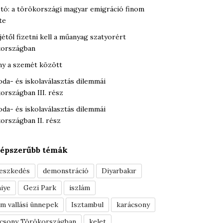
tó: a törökországi magyar emigráció finom
te
jétől fizetni kell a műanyag szatyorért
országban
y a szemét között
oda- és iskolaválasztás dilemmái
országban III. rész
oda- és iskolaválasztás dilemmái
országban II. rész
épszerűbb témák
leszkedés
demonstráció
Diyarbakır
iye
Gezi Park
iszlám
ám vallási ünnepek
Isztambul
karácsony
ácsony Törökországban
kelet