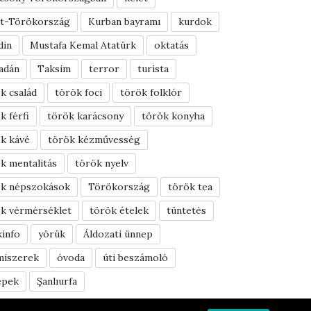
et-Törökország
Kurban bayramı
kurdok
din
Mustafa Kemal Atatürk
oktatás
adán
Taksim
terror
turista
k család
török foci
török folklór
k férfi
török karácsony
török konyha
k kávé
török kézművesség
k mentalitás
török nyelv
ök népszokások
Törökország
török tea
k vérmérséklet
török ételek
tüntetés
info
yörük
Áldozati ünnep
miszerek
óvoda
úti beszámoló
epek
Şanlıurfa