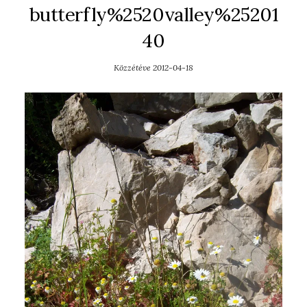
butterfly%2520valley%25201
40
Közzétéve
2012-04-18