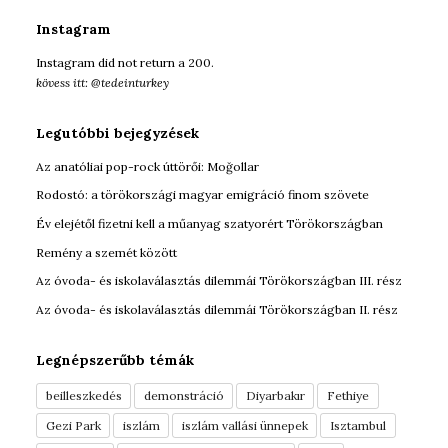
:
Instagram
Instagram did not return a 200.
kövess itt: @tedeinturkey
Legutóbbi bejegyzések
Az anatóliai pop-rock úttörői: Moğollar
Rodostó: a törökországi magyar emigráció finom szövete
Év elejétől fizetni kell a műanyag szatyorért Törökországban
Remény a szemét között
Az óvoda- és iskolaválasztás dilemmái Törökországban III. rész
Az óvoda- és iskolaválasztás dilemmái Törökországban II. rész
Legnépszerűbb témák
beilleszkedés
demonstráció
Diyarbakır
Fethiye
Gezi Park
iszlám
iszlám vallási ünnepek
Isztambul