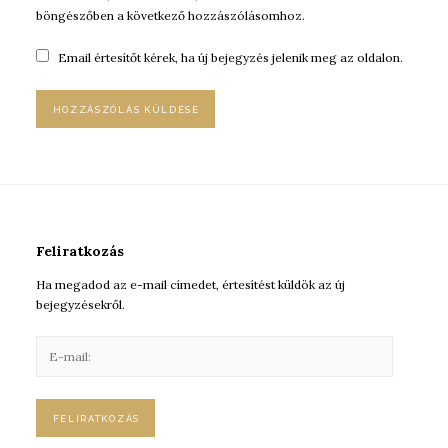
böngészőben a következő hozzászólásomhoz.
Email értesítőt kérek, ha új bejegyzés jelenik meg az oldalon.
Feliratkozás
Ha megadod az e-mail címedet, értesítést küldök az új
bejegyzésekről.
E
-
m
a
i
l