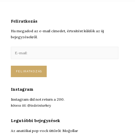
Feliratkozás
Ha megadod az e-mail címedet, értesítést küldök az új
bejegyzésekről.
E
-
m
a
i
l
:
Instagram
Instagram did not return a 200.
kövess itt: @tedeinturkey
Legutóbbi bejegyzések
Az anatóliai pop-rock úttörői: Moğollar