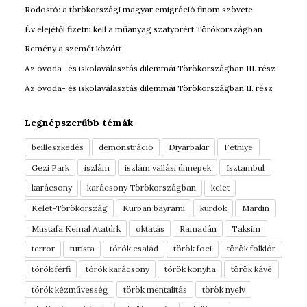
Rodostó: a törökországi magyar emigráció finom szövete
Év elejétől fizetni kell a műanyag szatyorért Törökországban
Remény a szemét között
Az óvoda- és iskolaválasztás dilemmái Törökországban III. rész
Az óvoda- és iskolaválasztás dilemmái Törökországban II. rész
Legnépszerűbb témák
beilleszkedés
demonstráció
Diyarbakır
Fethiye
Gezi Park
iszlám
iszlám vallási ünnepek
Isztambul
karácsony
karácsony Törökországban
kelet
Kelet-Törökország
Kurban bayramı
kurdok
Mardin
Mustafa Kemal Atatürk
oktatás
Ramadán
Taksim
terror
turista
török család
török foci
török folklór
török férfi
török karácsony
török konyha
török kávé
török kézművesség
török mentalitás
török nyelv