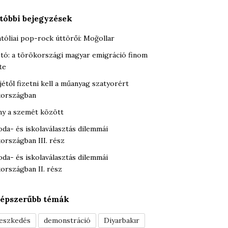
tóbbi bejegyzések
tóliai pop-rock úttörői: Moğollar
tó: a törökországi magyar emigráció finom
te
jétől fizetni kell a műanyag szatyorért
országban
y a szemét között
oda- és iskolaválasztás dilemmái
országban III. rész
oda- és iskolaválasztás dilemmái
országban II. rész
épszerűbb témák
leszkedés
demonstráció
Diyarbakır