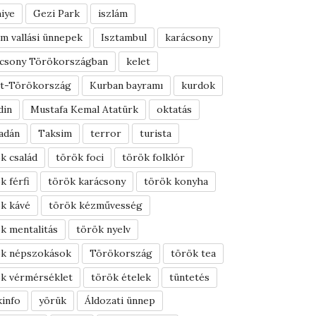
iye
Gezi Park
iszlám
ám vallási ünnepek
Isztambul
karácsony
ácsony Törökországban
kelet
et-Törökország
Kurban bayramı
kurdok
din
Mustafa Kemal Atatürk
oktatás
adán
Taksim
terror
turista
k család
török foci
török folklór
k férfi
török karácsony
török konyha
k kávé
török kézművesség
k mentalitás
török nyelv
ök népszokások
Törökország
török tea
k vérmérséklet
török ételek
tüntetés
info
yörük
Áldozati ünnep