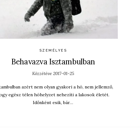
SZEMÉLYES
Behavazva Isztambulban
Közzétéve
2017-01-25
tambulban azért nem olyan gyakori a hó, nem jellemző,
ogy egész télen hóhelyzet nehezíti a lakosok életét.
Időnként esik, bár…