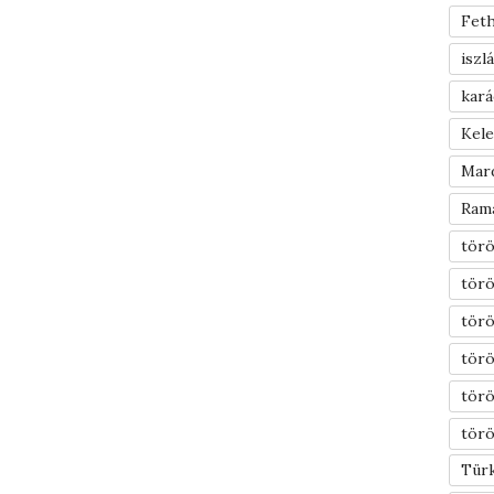
Feth
iszl
kar
Kel
Mar
Ram
törö
törö
törö
törö
tör
törö
Türk