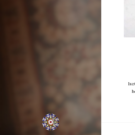
Isz
h