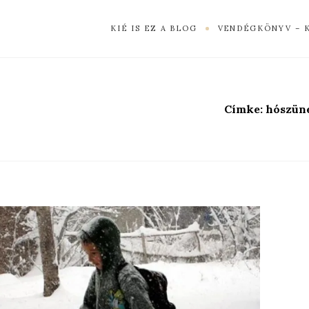
KIÉ IS EZ A BLOG
VENDÉGKÖNYV – 
Címke:
hószün