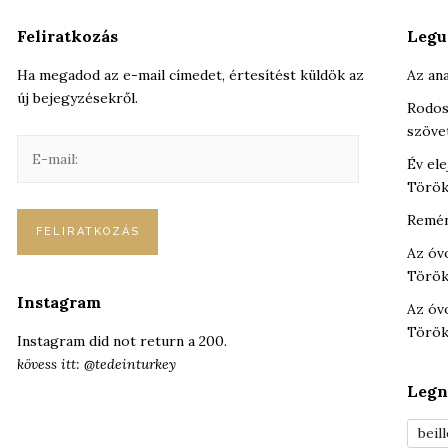
Feliratkozás
Legu
Ha megadod az e-mail címedet, értesítést küldök az
Az ana
új bejegyzésekről.
Rodos
szöve
E
Év ele
-
Török
m
a
Remén
i
Az óv
l
Török
:
Instagram
Az óv
Török
Instagram did not return a 200.
kövess itt: @tedeinturkey
Legn
beil