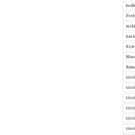
beil
Feth
iszl
kar
Kel
Mar
Ram
törö
törö
törö
törö
tör
törö