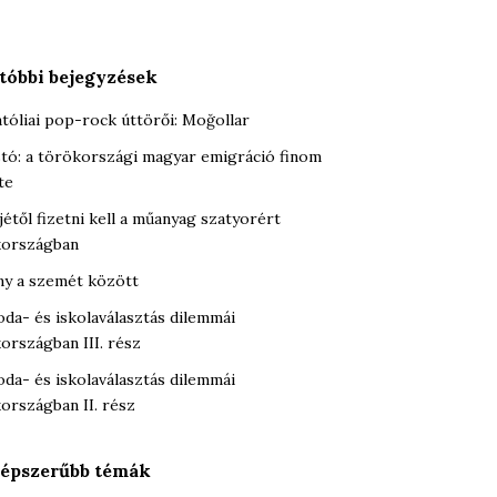
tóbbi bejegyzések
tóliai pop-rock úttörői: Moğollar
tó: a törökországi magyar emigráció finom
te
jétől fizetni kell a műanyag szatyorért
országban
y a szemét között
oda- és iskolaválasztás dilemmái
országban III. rész
oda- és iskolaválasztás dilemmái
országban II. rész
épszerűbb témák