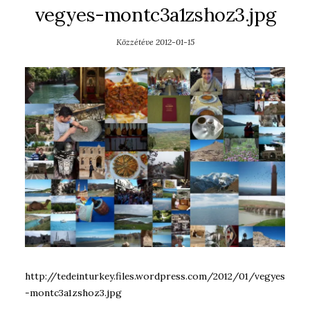
vegyes-montc3a1zshoz3.jpg
Közzétéve
2012-01-15
http://tedeinturkey.files.wordpress.com/2012/01/vegyes
-montc3a1zshoz3.jpg