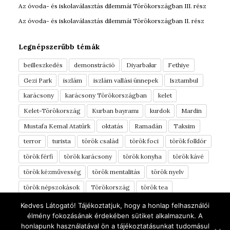
Az óvoda- és iskolaválasztás dilemmái Törökországban III. rész
Az óvoda- és iskolaválasztás dilemmái Törökországban II. rész
Legnépszerűbb témák
beilleszkedés
demonstráció
Diyarbakır
Fethiye
Gezi Park
iszlám
iszlám vallási ünnepek
Isztambul
karácsony
karácsony Törökországban
kelet
Kelet-Törökország
Kurban bayramı
kurdok
Mardin
Mustafa Kemal Atatürk
oktatás
Ramadán
Taksim
terror
turista
török család
török foci
török folklór
török férfi
török karácsony
török konyha
török kávé
török kézművesség
török mentalitás
török nyelv
török népszokások
Törökország
török tea
török vérmérséklet
török ételek
tüntetés
Türkinfo
Kedves Látogató! Tájékoztatjuk, hogy a honlap felhasználói
élmény fokozásának érdekében sütiket alkalmazunk. A
yörük
Áldozati ünnep
élelmiszerek
óvoda
honlapunk használatával ön a tájékoztatásunkat tudomásul