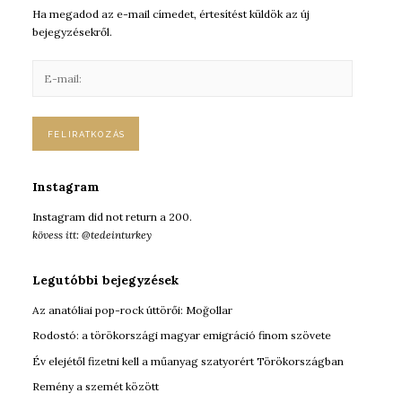
Ha megadod az e-mail címedet, értesítést küldök az új
bejegyzésekről.
E
-
m
a
i
l
:
Instagram
Instagram did not return a 200.
kövess itt: @tedeinturkey
Legutóbbi bejegyzések
Az anatóliai pop-rock úttörői: Moğollar
Rodostó: a törökországi magyar emigráció finom szövete
Év elejétől fizetni kell a műanyag szatyorért Törökországban
Remény a szemét között