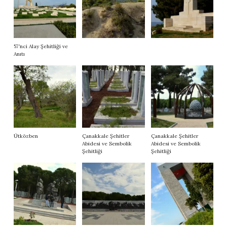
57’nci Alay Şehitliği ve
Anıtı
Útközben
Çanakkale Şehitler
Çanakkale Şehitler
Abidesi ve Sembolik
Abidesi ve Sembolik
Şehitliği
Şehitliği