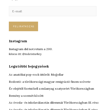
E
-
m
a
i
l
:
Instagram
Instagram did not return a 200.
kövess itt: @tedeinturkey
Legutóbbi bejegyzések
Az anatóliai pop-rock úttörői: Moğollar
Rodostó: a törökországi magyar emigráció finom szövete
Év elejétől fizetni kell a műanyag szatyorért Törökországban
Remény a szemét között
Az óvoda- és iskolaválasztás dilemmái Törökországban III. rész
Az óvoda- és iskolaválasztás dilemmái Törökországban II. rész