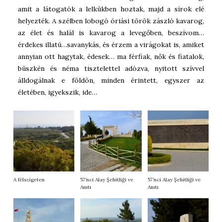
amit a látogatók a lelkükben hoztak, majd a sírok elé
helyezték. A szélben lobogó óriási török zászló kavarog,
az élet és halál is kavarog a levegőben, beszívom…
érdekes illatú…savanykás, és érzem a virágokat is, amiket
annyian ott hagytak, édesek… ma férfiak, nők és fiatalok,
büszkén és néma tisztelettel adózva, nyitott szívvel
álldogálnak e földön, minden érintett, egyszer az
életében, igyekszik, ide…
A félszigeten
57’nci Alay Şehitliği ve
57’nci Alay Şehitliği ve
Anıtı
Anıtı