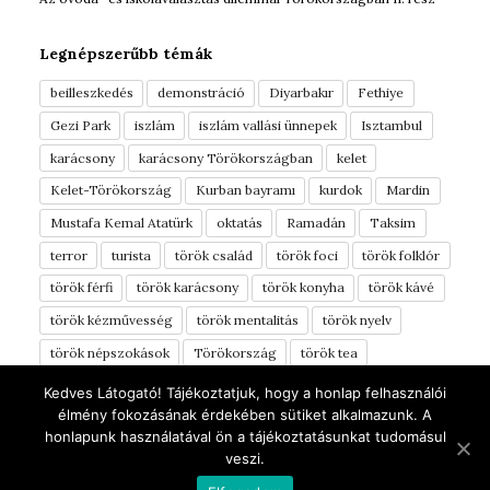
Legnépszerűbb témák
beilleszkedés
demonstráció
Diyarbakır
Fethiye
Gezi Park
iszlám
iszlám vallási ünnepek
Isztambul
karácsony
karácsony Törökországban
kelet
Kelet-Törökország
Kurban bayramı
kurdok
Mardin
Mustafa Kemal Atatürk
oktatás
Ramadán
Taksim
terror
turista
török család
török foci
török folklór
török férfi
török karácsony
török konyha
török kávé
török kézművesség
török mentalitás
török nyelv
török népszokások
Törökország
török tea
török vérmérséklet
török ételek
tüntetés
Türkinfo
Kedves Látogató! Tájékoztatjuk, hogy a honlap felhasználói
élmény fokozásának érdekében sütiket alkalmazunk. A
yörük
Áldozati ünnep
élelmiszerek
óvoda
honlapunk használatával ön a tájékoztatásunkat tudomásul
úti beszámoló
ünnepek
Şanlıurfa
veszi.