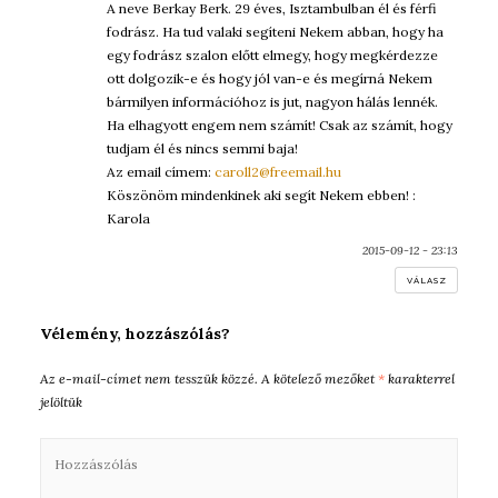
A neve Berkay Berk. 29 éves, Isztambulban él és férfi
fodrász. Ha tud valaki segíteni Nekem abban, hogy ha
egy fodrász szalon előtt elmegy, hogy megkérdezze
ott dolgozik-e és hogy jól van-e és megírná Nekem
bármilyen információhoz is jut, nagyon hálás lennék.
Ha elhagyott engem nem számít! Csak az számít, hogy
tudjam él és nincs semmi baja!
Az email címem:
caroll2@freemail.hu
Köszönöm mindenkinek aki segít Nekem ebben! :
Karola
2015-09-12 - 23:13
VÁLASZ
Vélemény, hozzászólás?
Az e-mail-címet nem tesszük közzé.
A kötelező mezőket
*
karakterrel
jelöltük