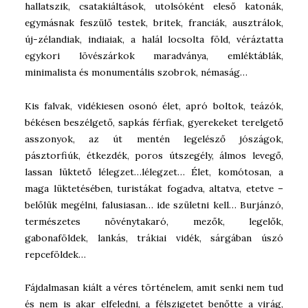
hallatszik, csatakiáltások, utolsóként eleső katonák,
egymásnak feszülő testek, britek, franciák, ausztrálok,
új-zélandiak, indiaiak, a halál locsolta föld, véráztatta
egykori lövészárkok maradványa, emléktáblák,
minimalista és monumentális szobrok, némaság…
Kis falvak, vidékiesen osonó élet, apró boltok, teázók,
békésen beszélgető, sapkás férfiak, gyerekeket terelgető
asszonyok, az út mentén legelésző jószágok,
pásztorfiúk, étkezdék, poros útszegély, álmos levegő,
lassan lüktető lélegzet…lélegzet… Élet, komótosan, a
maga lüktetésében, turistákat fogadva, altatva, etetve –
belőlük megélni, falusiasan… ide születni kell… Burjánzó,
természetes növénytakaró, mezők, legelők,
gabonaföldek, lankás, trákiai vidék, sárgában úszó
repceföldek…
Fájdalmasan kiált a véres történelem, amit senki nem tud
és nem is akar elfeledni, a félszigetet benőtte a virág,