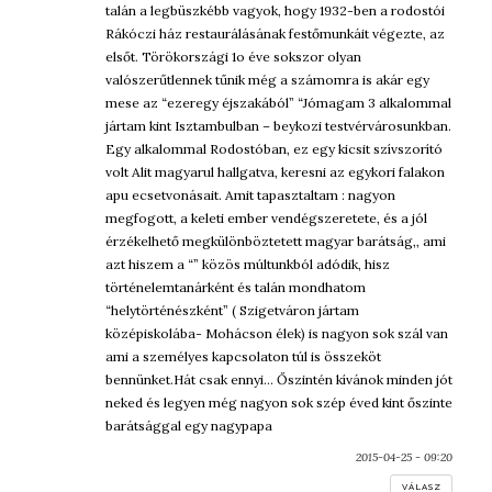
talán a legbüszkébb vagyok, hogy 1932-ben a rodostói
Rákóczi ház restaurálásának festőmunkáit végezte, az
elsőt. Törökországi 1o éve sokszor olyan
valószerűtlennek tűnik még a számomra is akár egy
mese az “ezeregy éjszakából” “Jómagam 3 alkalommal
jártam kint Isztambulban – beykozi testvérvárosunkban.
Egy alkalommal Rodostóban, ez egy kicsit szívszorító
volt Alit magyarul hallgatva, keresni az egykori falakon
apu ecsetvonásait. Amit tapasztaltam : nagyon
megfogott, a keleti ember vendégszeretete, és a jól
érzékelhető megkülönböztetett magyar barátság,, ami
azt hiszem a “” közös múltunkból adódik, hisz
történelemtanárként és talán mondhatom
“helytörténészként” ( Szigetváron jártam
középiskolába- Mohácson élek) is nagyon sok szál van
ami a személyes kapcsolaton túl is összeköt
bennünket.Hát csak ennyi… Őszintén kívánok minden jót
neked és legyen még nagyon sok szép éved kint őszinte
barátsággal egy nagypapa
2015-04-25 - 09:20
VÁLASZ