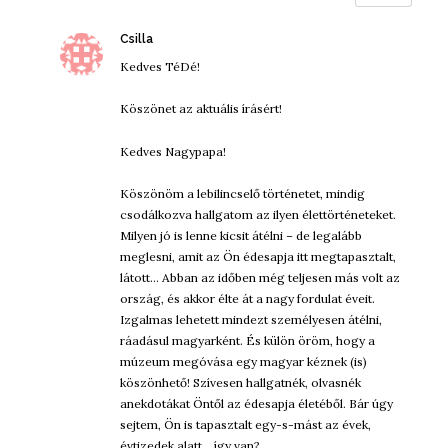
szerint:
Csilla
Kedves TéDé!
Köszönet az aktuális írásért!
Kedves Nagypapa!
Köszönöm a lebilincselő történetet, mindig
csodálkozva hallgatom az ilyen élettörténeteket.
Milyen jó is lenne kicsit átélni – de legalább
meglesni, amit az Ön édesapja itt megtapasztalt,
látott… Abban az időben még teljesen más volt az
ország, és akkor élte át a nagy fordulat éveit.
Izgalmas lehetett mindezt személyesen átélni,
ráadásul magyarként. És külön öröm, hogy a
múzeum megóvása egy magyar kéznek (is)
köszönhető! Szívesen hallgatnék, olvasnék
anekdotákat Öntől az édesapja életéből. Bár úgy
sejtem, Ön is tapasztalt egy-s-mást az évek,
évtizedek alatt… így van?