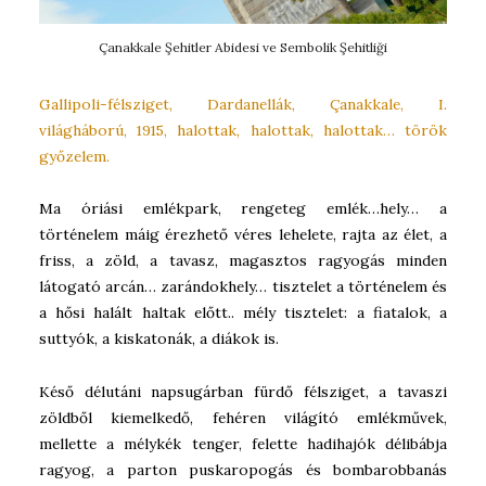
Çanakkale Şehitler Abidesi ve Sembolik Şehitliği
Gallipoli-félsziget, Dardanellák, Çanakkale, I.
világháború, 1915, halottak, halottak, halottak… török
győzelem.
Ma óriási emlékpark, rengeteg emlék…hely… a
történelem máig érezhető véres lehelete, rajta az élet, a
friss, a zöld, a tavasz, magasztos ragyogás minden
látogató arcán… zarándokhely… tisztelet a történelem és
a hősi halált haltak előtt.. mély tisztelet: a fiatalok, a
suttyók, a kiskatonák, a diákok is.
Késő délutáni napsugárban fürdő félsziget, a tavaszi
zöldből kiemelkedő, fehéren világító emlékművek,
mellette a mélykék tenger, felette hadihajók délibábja
ragyog, a parton puskaropogás és bombarobbanás