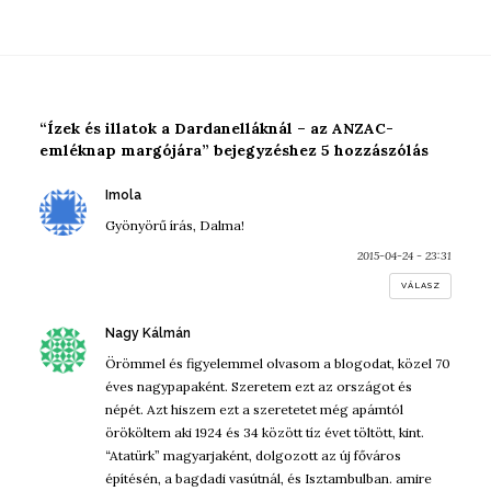
“Ízek és illatok a Dardanelláknál – az ANZAC-
emléknap margójára” bejegyzéshez 5 hozzászólás
szerint:
Imola
Gyönyörű írás, Dalma!
2015-04-24 - 23:31
VÁLASZ
szerint:
Nagy Kálmán
Örömmel és figyelemmel olvasom a blogodat, közel 70
éves nagypapaként. Szeretem ezt az országot és
népét. Azt hiszem ezt a szeretetet még apámtól
örököltem aki 1924 és 34 között tíz évet töltött, kint.
“Atatürk” magyarjaként, dolgozott az új főváros
építésén, a bagdadi vasútnál, és Isztambulban. amire