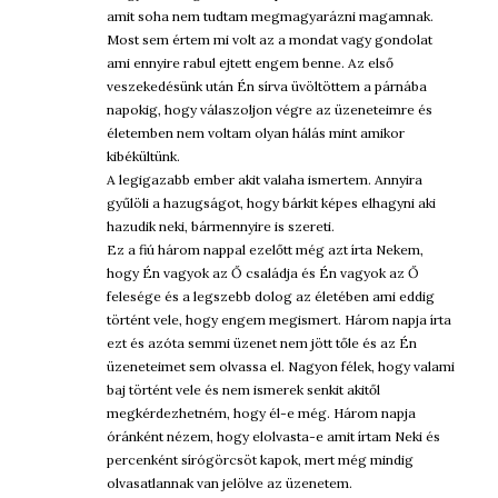
amit soha nem tudtam megmagyarázni magamnak.
Most sem értem mi volt az a mondat vagy gondolat
ami ennyire rabul ejtett engem benne. Az első
veszekedésünk után Én sírva üvöltöttem a párnába
napokig, hogy válaszoljon végre az üzeneteimre és
életemben nem voltam olyan hálás mint amikor
kibékültünk.
A legigazabb ember akit valaha ismertem. Annyira
gyűlöli a hazugságot, hogy bárkit képes elhagyni aki
hazudik neki, bármennyire is szereti.
Ez a fiú három nappal ezelőtt még azt írta Nekem,
hogy Én vagyok az Ő családja és Én vagyok az Ő
felesége és a legszebb dolog az életében ami eddig
történt vele, hogy engem megismert. Három napja írta
ezt és azóta semmi üzenet nem jött tőle és az Én
üzeneteimet sem olvassa el. Nagyon félek, hogy valami
baj történt vele és nem ismerek senkit akitől
megkérdezhetném, hogy él-e még. Három napja
óránként nézem, hogy elolvasta-e amit írtam Neki és
percenként sírógörcsöt kapok, mert még mindig
olvasatlannak van jelölve az üzenetem.