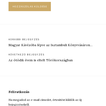
Bejegyzés
KORÁBBI BEJEGYZÉS
Magyar Kávézóba lépve az Isztambuli Könyvvásáron…
navigáció
KÖVETKEZŐ BEJEGYZÉS
Az ötödik évem is eltelt Törökországban
Feliratkozás
Ha megadod az e-mail címedet, értesítést küldök az új
bejegyzésekről.