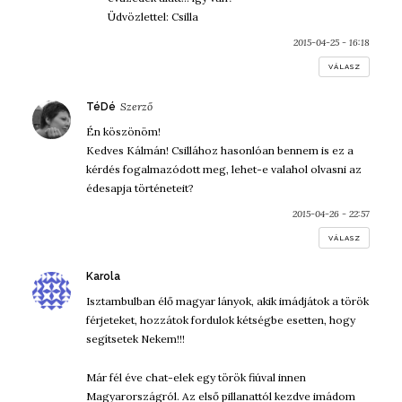
Üdvözlettel: Csilla
2015-04-25 - 16:18
VÁLASZ
szerint:
TéDé
Én köszönöm!
Kedves Kálmán! Csillához hasonlóan bennem is ez a
kérdés fogalmazódott meg, lehet-e valahol olvasni az
édesapja történeteit?
2015-04-26 - 22:57
VÁLASZ
szerint:
Karola
Isztambulban élő magyar lányok, akik imádjátok a török
férjeteket, hozzátok fordulok kétségbe esetten, hogy
segítsetek Nekem!!!
Már fél éve chat-elek egy török fiúval innen
Magyarországról. Az első pillanattól kezdve imádom