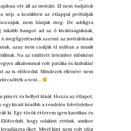
tajában ott áll az invitáló. El nem tudjátok
 a nép, a kezükben az étlappal próbálják
 hozzájuk, nem bánják meg. De addigra
g inkább hangot ad az ő kiválóságuknak,
 A megfigyeléseink szerint az invitálóknak
anak, azaz nem csalják el nyíltan a másik
bállnak. Na az említett úriember időnként
egyes alkalommal volt patália és kiabálás!
t az is előfordul. Mindezek ellenére nem
szürcsölték a teát…
 pincér és hellyel kínál. Hozza az étlapot,
 egy kicsit később a rendelés felvételekor
zák ki. Egy török étterem igen kaotikus és
 Előfordult, hogy odakint ettünk, amikor
 levadászta őket. Mivel kint nem volt elég