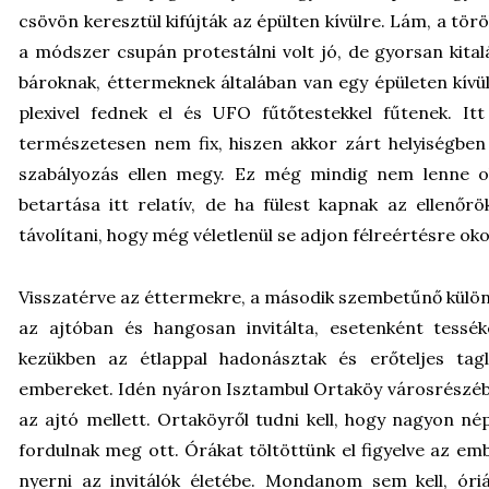
csövön keresztül kifújták az épülten kívülre. Lám, a tör
a módszer csupán protestálni volt jó, de gyorsan kitalá
bároknak, éttermeknek általában van egy épületen kívüli
plexivel fednek el és UFO fűtőtestekkel fűtenek. I
természetesen nem fix, hiszen akkor zárt helyiségbe
szabályozás ellen megy. Ez még mindig nem lenne o
betartása itt relatív, de ha fülest kapnak az ellenőrö
távolítani, hogy még véletlenül se adjon félreértésre ok
Visszatérve az éttermekre, a második szembetűnő különbsé
az ajtóban és hangosan invitálta, esetenként tessék
kezükben az étlappal hadonásztak és erőteljes tag
embereket. Idén nyáron Isztambul Ortaköy városrészéb
az ajtó mellett. Ortaköyről tudni kell, hogy nagyon n
fordulnak meg ott. Órákat töltöttünk el figyelve az em
nyerni az invitálók életébe. Mondanom sem kell, óri