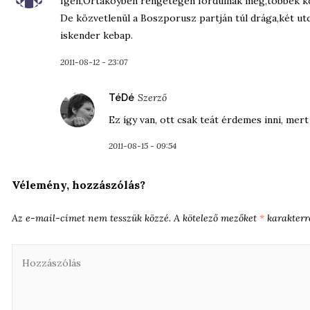
Igen,Ortaköyben rengetegen fordulnak meg,többek kö
De közvetlenül a Boszporusz partján túl drága,két utc
iskender kebap.
2011-08-12 - 23:07
szerint:
TéDé
Ez így van, ott csak teát érdemes inni, mert
2011-08-15 - 09:54
Vélemény, hozzászólás?
Az e-mail-címet nem tesszük közzé.
A kötelező mezőket
*
karakterre