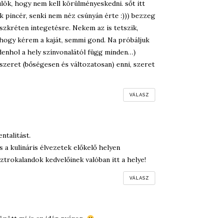
ülök, hogy nem kell körülményeskedni. sőt itt
 pincér, senki nem néz csúnyán érte :))) bezzeg
szkréten integetésre. Nekem az is tetszik,
ogy kérem a kaját, semmi gond. Na próbáljuk
enhol a hely színvonalától függ minden…)
szeret (bőségesen és változatosan) enni, szeret
VÁLASZ
ntalitást.
 a kulináris élvezetek előkelő helyen
ztrokalandok kedvelőinek valóban itt a helye!
VÁLASZ