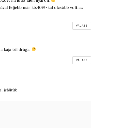
zött mi is az idén nyáron.
ával feljebb már kb.40%-kal olcsóbb volt az
VÁLASZ
 a kaja túl drága.
VÁLASZ
l jelöltük