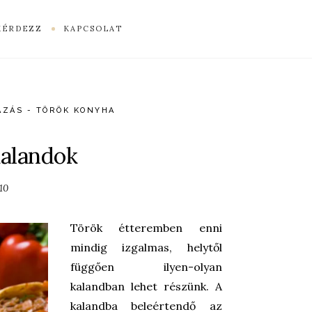
KÉRDEZZ
KAPCSOLAT
AZÁS - TÖRÖK KONYHA
kalandok
10
Török étteremben enni
mindig izgalmas, helytől
függően ilyen-olyan
kalandban lehet részünk. A
kalandba beleértendő az