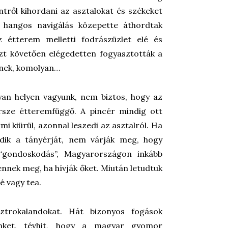
ntről kihordani az asztalokat és székeket
t hangos navigálás közepette áthordtak
z étterem melletti fodrászüzlet elé és
ezt követően elégedetten fogyasztották a
znek, komolyan…
yan helyen vagyunk, nem biztos, hogy az
rsze étteremfüggő. A pincér mindig ott
mi kiürül, azonnal leszedi az asztalról. Ha
edik a tányérját, nem várják meg, hogy
 “gondoskodás”, Magyarországon inkább
ennek meg, ha hívják őket. Miután letudtuk
é vagy tea.
ztrokalandokat. Hát bizonyos fogások
rünket, tévhit, hogy a magyar gyomor