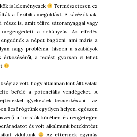
ökök is leleményesek
Természetesen ez
lták a flexibilis megoldást. A kávézóknak,
 része is, amit télire sátoranyaggal vagy
tt megengedett a dohányzás. Az elfedés
n engednék a népet bagózni, ami máris a
lyan nagy probléma, hiszen a szabályok
k érkezéséről, a fedést gyorsan el lehet
ot
g az volt, hogy általában kint állt valaki
elte befelé a potenciális vendégeket. A
lejtésekkel igyekeztek becserkészni az
en ücsörögtünk egy ilyen helyen, egészen
épszerű a turisták körében és rengetegen
beráradatot és volt alkalmunk betekintést
ásikat vidultunk
Az éttermek egymás