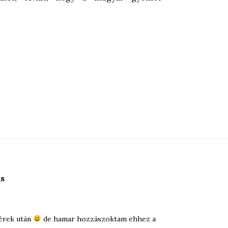
ás
cérek után
de hamar hozzászoktam ehhez a