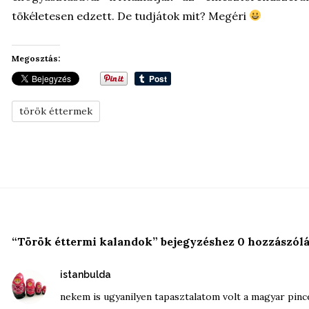
tökéletesen edzett. De tudjátok mit? Megéri
Megosztás:
török éttermek
“Török éttermi kalandok” bejegyzéshez 0 hozzászól
szerint:
istanbulda
nekem is ugyanilyen tapasztalatom volt a magyar pin