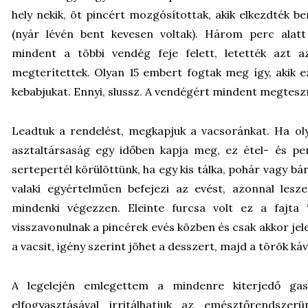
hely nekik, öt pincért mozgósítottak, akik elkezdték be
(nyár lévén bent kevesen voltak). Három perc alat
mindent a többi vendég feje felett, letették azt a
megterítettek. Olyan 15 embert fogtak meg így, akik 
kebabjukat. Ennyi, slussz. A vendégért mindent megtes
Leadtuk a rendelést, megkapjuk a vacsoránkat. Ha ol
asztaltársaság egy időben kapja meg, ez étel- és pe
sertepertél körülöttünk, ha egy kis tálka, pohár vagy bár
valaki egyértelműen befejezi az evést, azonnal lesz
mindenki végezzen. Eleinte furcsa volt ez a fajta
visszavonulnak a pincérek evés közben és csak akkor jel
a vacsit, igény szerint jöhet a desszert, majd a török káv
A legelején emlegettem a mindenre kiterjedő gas
elfogyasztásával irritálhatjuk az emésztőrendsze