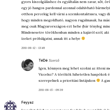
gyors kiszolgáláshoz és egyáltalán nem zavar, sőt, ör
egy jó hangos pardonnal azonnal odahívható bármelyik
otthon percekig kell várni a szemkontaktusra, vagy di
hogy minden megoldható, nagyon rugalmasak, ha másh
meg csak Magyarországon ezt hehe (bár tényleg mind
Mindenesetre törökhonban minden a kajáról szól, aki 
ízeket próbálgatni, annak itt a helye
2011-08-12 - 13:49
szerint:
TéDé
Igen, könnyen meg lehet szokni az itteni me
Viccelsz? A törökök hihetetlen haspókok és
szerepelnek a prioritási listájukon
A gas
2011-08-15 - 09:39
szerint:
Feyyaz