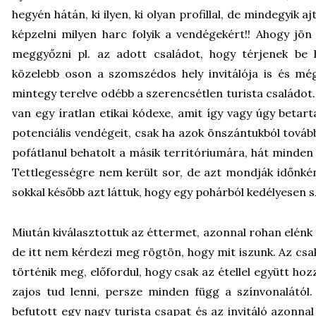
hegyén hátán, ki ilyen, ki olyan profillal, de mindegyik aj
képzelni milyen harc folyik a vendégekért!! Ahogy jön
meggyőzni pl. az adott családot, hogy térjenek be
közelebb oson a szomszédos hely invitálója is és mé
mintegy terelve odébb a szerencsétlen turista családot.
van egy íratlan etikai kódexe, amit így vagy úgy betart
potenciális vendégeit, csak ha azok önszántukból továb
pofátlanul behatolt a másik territóriumára, hát minden 
Tettlegességre nem került sor, de azt mondják időnkén
sokkal később azt láttuk, hogy egy pohárból kedélyesen 
Miután kiválasztottuk az éttermet, azonnal rohan elénk a
de itt nem kérdezi meg rögtön, hogy mit iszunk. Az csak
történik meg, előfordul, hogy csak az étellel együtt hoz
zajos tud lenni, persze minden függ a színvonalától.
befutott egy nagy turista csapat és az invitáló azonnal