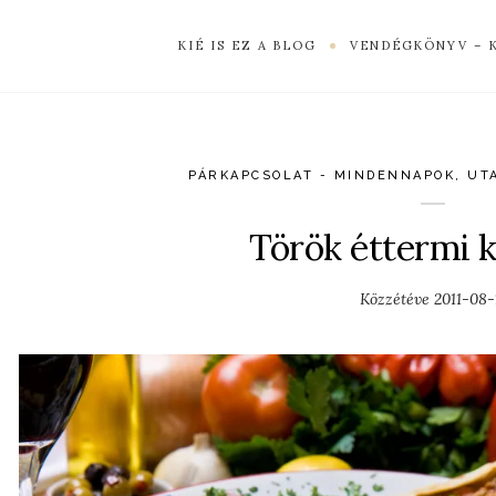
KIÉ IS EZ A BLOG
VENDÉGKÖNYV – 
PÁRKAPCSOLAT - MINDENNAPOK
,
UT
Török éttermi 
Közzétéve
2011-08-