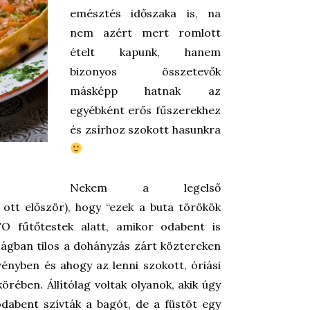
emésztés időszaka is, na
nem azért mert romlott
ételt kapunk, hanem
bizonyos összetevők
másképp hatnak az
egyébként erős fűszerekhez
és zsírhoz szokott hasunkra
Nekem a legelső
ott először), hogy “ezek a buta törökök
 fűtőtestek alatt, amikor odabent is
ágban tilos a dohányzás zárt köztereken
vényben és ahogy az lenni szokott, óriási
örében. Állítólag voltak olyanok, akik úgy
odabent szívták a bagót, de a füstöt egy