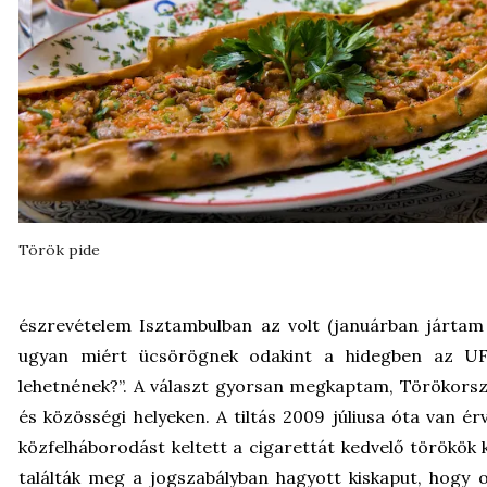
Török pide
észrevételem Isztambulban az volt (januárban jártam 
ugyan miért ücsörögnek odakint a hidegben az UFO
lehetnének?”. A választ gyorsan megkaptam, Törökorsz
és közösségi helyeken. A tiltás 2009 júliusa óta van ér
közfelháborodást keltett a cigarettát kedvelő törökök k
találták meg a jogszabályban hagyott kiskaput, hogy 