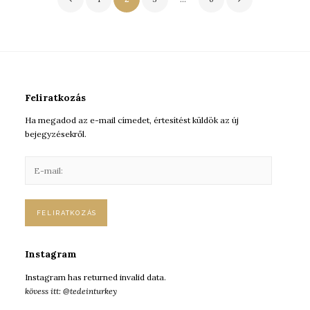
navigáció
Feliratkozás
Ha megadod az e-mail címedet, értesítést küldök az új
bejegyzésekről.
E
-
m
a
i
l
:
Instagram
Instagram has returned invalid data.
kövess itt: @tedeinturkey