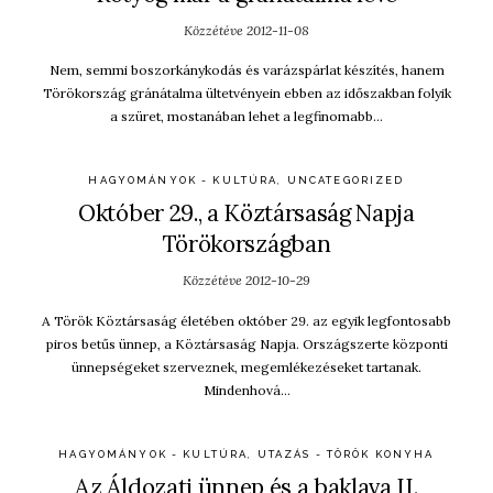
Közzétéve
2012-11-08
Nem, semmi boszorkánykodás és varázspárlat készítés, hanem
Törökország gránátalma ültetvényein ebben az időszakban folyik
a szüret, mostanában lehet a legfinomabb…
HAGYOMÁNYOK - KULTÚRA
,
UNCATEGORIZED
Október 29., a Köztársaság Napja
Törökországban
Közzétéve
2012-10-29
A Török Köztársaság életében október 29. az egyik legfontosabb
piros betűs ünnep, a Köztársaság Napja. Országszerte központi
ünnepségeket szerveznek, megemlékezéseket tartanak.
Mindenhová…
HAGYOMÁNYOK - KULTÚRA
,
UTAZÁS - TÖRÖK KONYHA
Az Áldozati ünnep és a baklava II.