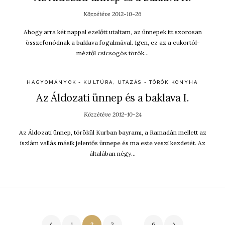
Közzétéve
2012-10-26
Ahogy arra két nappal ezelőtt utaltam, az ünnepek itt szorosan
összefonódnak a baklava fogalmával. Igen, ez az a cukortól-
méztől csicsogós török…
HAGYOMÁNYOK - KULTÚRA
,
UTAZÁS - TÖRÖK KONYHA
Az Áldozati ünnep és a baklava I.
Közzétéve
2012-10-24
Az Áldozati ünnep, törökül Kurban bayramı, a Ramadán mellett az
iszlám vallás másik jelentős ünnepe és ma este veszi kezdetét. Az
általában négy…
Bejegyzés
1
2
3
…
6