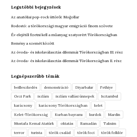
Legutóbbi bejegyzések
Az anatóliai pop-rock úttörői: Moğollar
Rodostó: a törökországi magyar emigráció finom szövete
Év elejétől fizetni kell a műanyag szatyorért Törökországban
Remény a szemét között
Az óvoda- és iskolaválasztás dilemmái Törökországban III. rész
Az óvoda- és iskolaválasztás dilemmái Törökországban II. rész
Legnépszerűbb témák
beilleszkedés
demonstráció
Diyarbakır
Fethiye
Gezi Park
iszlám
iszlám vallási ünnepek
Isztambul
karácsony
karácsony Törökországban
kelet
Kelet-Törökország
Kurban bayramı
kurdok
Mardin
Mustafa Kemal Atatürk
oktatás
Ramadán
Taksim
terror
turista
török család
török foci
török folklór